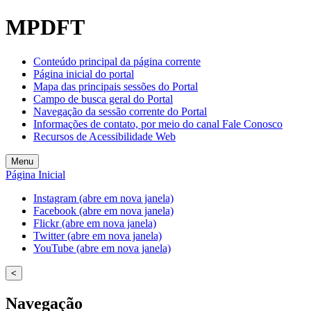
Welcome
MPDFT
to
All
in
Conteúdo principal da página corrente
One
Página inicial do portal
Accessibility
Mapa das principais sessões do Portal
screen
Campo de busca geral do Portal
reader.
Navegação da sessão corrente do Portal
To
Informações de contato, por meio do canal Fale Conosco
start
Recursos de Acessibilidade Web
the
All
Menu
in
Página Inicial
One
Accessibility
Instagram (abre em nova janela)
screen
Facebook (abre em nova janela)
reader,
Flickr (abre em nova janela)
press
Twitter (abre em nova janela)
"Ctrl
YouTube (abre em nova janela)
+
/".
<
This
shortcut
Navegação
activates