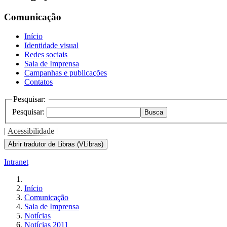
the
screen
Comunicação
reader
to
Início
help
Identidade visual
you
Redes sociais
navigate
Sala de Imprensa
and
Campanhas e publicações
interact
Contatos
with
the
Pesquisar:
content.
Pesquisar:
Busca
|
Acessibilidade
|
Abrir tradutor de Libras (VLibras)
Intranet
Início
Comunicação
Sala de Imprensa
Notícias
Notícias 2011