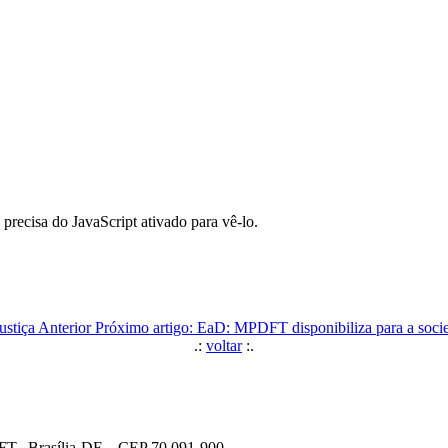
precisa do JavaScript ativado para vê-lo.
ustiça
Anterior
Próximo artigo: EaD: MPDFT disponibiliza para a socie
.:
voltar
:.
DFT, Brasília-DF – CEP 70.091-900