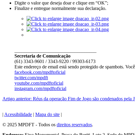
Digite o valor que deseja doar e clique em “OK”;
Finalize e entregue normalmente sua declaração.
__________________________________
Secretaria de Comunicação
(61) 3343-9601 / 3343-9220 / 99303-6173
Este endereço de email está sendo protegido de spambots. Você 
facebook.com/mpdftoficial
twitter.com/mpdft
youtube.com/mpdftoficial
instagram.com/mpdftoficial
Artigo anterior: Réus da operação Fim de Jogo são condenados pela J
|
Acessibilidade
|
Mapa do site
|
© 2025 MPDFT - Todos os
direitos reservados
.
Endereço:
Eixo Monumental, Praça do Buriti, Lote 2, Sede do MP