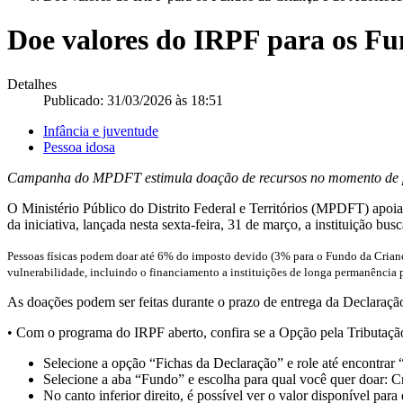
Doe valores do IRPF para os Fu
Detalhes
Publicado: 31/03/2026 às 18:51
Infância e juventude
Pessoa idosa
Campanha do MPDFT estimula doação de recursos no momento de p
O Ministério Público do Distrito Federal e Territórios (MPDFT) apoi
da iniciativa, lançada nesta sexta-feira, 31 de março, a instituição b
Pessoas físicas podem doar até 6% do imposto devido (3% para o Fundo da Criança
vulnerabilidade, incluindo o financiamento a instituições de longa permanência p
As doações podem ser feitas durante o prazo de entrega da Declaraçã
• Com o programa do IRPF aberto, confira se a Opção pela Tributaç
Selecione a opção “Fichas da Declaração” e role até encontra
Selecione a aba “Fundo” e escolha para qual você quer doar: 
No canto inferior direito, é possível ver o valor disponível par