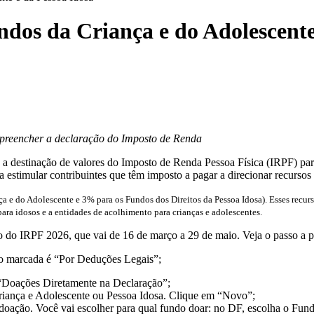
ndos da Criança e do Adolescente
reencher a declaração do Imposto de Renda
a a destinação de valores do Imposto de Renda Pessoa Física (IRPF) pa
usca estimular contribuintes que têm imposto a pagar a direcionar recurs
 e do Adolescente e 3% para os Fundos dos Direitos da Pessoa Idosa). Esses recurso
ara idosos e a entidades de acolhimento para crianças e adolescentes.
o do IRPF 2026, que vai de 16 de março a 29 de maio. Veja o passo a p
ão marcada é “Por Deduções Legais”;
r “Doações Diretamente na Declaração”;
Criança e Adolescente ou Pessoa Idosa. Clique em “Novo”;
a doação. Você vai escolher para qual fundo doar: no DF, escolha o Fundo