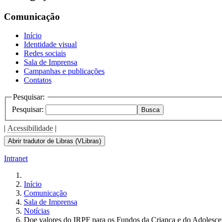
the
screen
Comunicação
reader
to
Início
help
Identidade visual
you
Redes sociais
navigate
Sala de Imprensa
and
Campanhas e publicações
interact
Contatos
with
the
Pesquisar:
content.
Pesquisar:
Busca
|
Acessibilidade
|
Abrir tradutor de Libras (VLibras)
Intranet
Início
Comunicação
Sala de Imprensa
Notícias
Doe valores do IRPF para os Fundos da Criança e do Adolescen