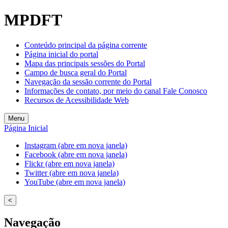
Welcome
MPDFT
to
All
in
Conteúdo principal da página corrente
One
Página inicial do portal
Accessibility
Mapa das principais sessões do Portal
screen
Campo de busca geral do Portal
reader.
Navegação da sessão corrente do Portal
To
Informações de contato, por meio do canal Fale Conosco
start
Recursos de Acessibilidade Web
the
All
Menu
in
Página Inicial
One
Accessibility
Instagram (abre em nova janela)
screen
Facebook (abre em nova janela)
reader,
Flickr (abre em nova janela)
press
Twitter (abre em nova janela)
"Ctrl
YouTube (abre em nova janela)
+
/".
<
This
shortcut
Navegação
activates