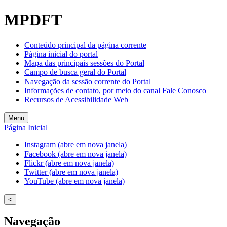
Welcome
MPDFT
to
All
in
Conteúdo principal da página corrente
One
Página inicial do portal
Accessibility
Mapa das principais sessões do Portal
screen
Campo de busca geral do Portal
reader.
Navegação da sessão corrente do Portal
To
Informações de contato, por meio do canal Fale Conosco
start
Recursos de Acessibilidade Web
the
All
Menu
in
Página Inicial
One
Accessibility
Instagram (abre em nova janela)
screen
Facebook (abre em nova janela)
reader,
Flickr (abre em nova janela)
press
Twitter (abre em nova janela)
"Ctrl
YouTube (abre em nova janela)
+
/".
<
This
shortcut
Navegação
activates