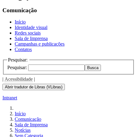
the
screen
Comunicação
reader
to
Início
help
Identidade visual
you
Redes sociais
navigate
Sala de Imprensa
and
Campanhas e publicações
interact
Contatos
with
the
Pesquisar:
content.
Pesquisar:
Busca
|
Acessibilidade
|
Abrir tradutor de Libras (VLibras)
Intranet
Início
Comunicação
Sala de Imprensa
Notícias
Sem Categoria