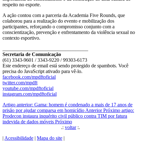
respeito no esporte.
A ação contou com a parceria da Academia Five Rounds, que
colaborou para a realização do evento e mobilização dos
participantes, reforçando o compromisso conjunto com a
conscientização, prevenção e enfrentamento da violência sexual no
contexto esportivo.
__________________________________
Secretaria de Comunicação
(61) 3343-9601 / 3343-9220 / 99303-6173
Este endereço de email está sendo protegido de spambots. Você
precisa do JavaScript ativado para vê-lo.
facebook.com/mpdftoficial
twitter.com/mpdft
youtube.com/mpdftoficial
instagram.com/mpdftoficial
Artigo anterior: Gama: homem é condenado a mais de 17 anos de
prisão por ajudar comparsa em homicídio
Anterior
Próximo artigo:
Prodecon instaura inquérito civil público contra TIM por fatura
indevida de dados móveis
Próximo
.:
voltar
:.
|
Acessibilidade
|
Mapa do site
|