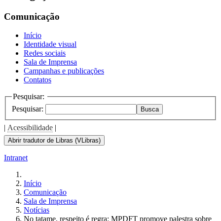
Comunicação
Início
Identidade visual
Redes sociais
Sala de Imprensa
Campanhas e publicações
Contatos
Pesquisar:
Pesquisar:
Busca
|
Acessibilidade
|
Abrir tradutor de Libras (VLibras)
Intranet
Início
Comunicação
Sala de Imprensa
Notícias
No tatame, respeito é regra: MPDFT promove palestra sobre