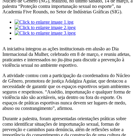
Núcleo de Gênero (NG), realizou, no último sábado, 14 de março, a
palestra “Proteção contra importunação sexual no esporte”, na
Academia Five Rounds, no Setor de Indústrias Gráficas (SIG).
A iniciativa integrou as ações institucionais em alusão ao Dia
Internacional da Mulher, celebrado em 8 de março, e reuniu atletas,
praticantes e interessados no jiu-jitsu para discutir a prevenção à
violência sexual no ambiente esportivo.
A atividade contou com a participação da coordenadora do Núcleo
de Gênero, promotora de justiça Adalgiza Aguiar, que destacou a
necessidade de garantir que os espaços esportivos sejam ambientes
seguros e respeitosos. “Assédio, importunação e qualquer forma de
violência não são aceitáveis, seja dentro ou fora do esporte. Os
espaços de práticas esportivas nunca devem ser lugares de medo,
abuso ou constrangimento”, afirmou.
Durante a palestra, foram apresentadas orientações práticas sobre
como identificar situações de importunação sexual, formas de
prevenção e caminhos para denúncia, além de reflexões sobre a
importância do consentimento e da construção de uma cultura de