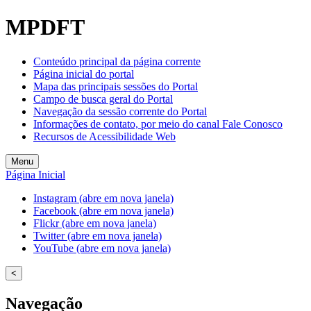
Welcome
MPDFT
to
All
in
Conteúdo principal da página corrente
One
Página inicial do portal
Accessibility
Mapa das principais sessões do Portal
screen
Campo de busca geral do Portal
reader.
Navegação da sessão corrente do Portal
To
Informações de contato, por meio do canal Fale Conosco
start
Recursos de Acessibilidade Web
the
All
Menu
in
Página Inicial
One
Accessibility
Instagram (abre em nova janela)
screen
Facebook (abre em nova janela)
reader,
Flickr (abre em nova janela)
press
Twitter (abre em nova janela)
"Ctrl
YouTube (abre em nova janela)
+
/".
<
This
shortcut
Navegação
activates