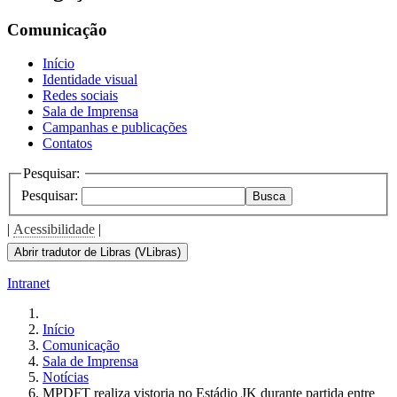
the
screen
Comunicação
reader
to
Início
help
Identidade visual
you
Redes sociais
navigate
Sala de Imprensa
and
Campanhas e publicações
interact
Contatos
with
the
Pesquisar:
content.
Pesquisar:
Busca
|
Acessibilidade
|
Abrir tradutor de Libras (VLibras)
Intranet
Início
Comunicação
Sala de Imprensa
Notícias
MPDFT realiza vistoria no Estádio JK durante partida entre