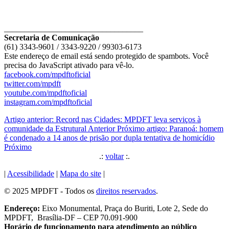
__________________________________
Secretaria de Comunicação
(61) 3343-9601 / 3343-9220 / 99303-6173
Este endereço de email está sendo protegido de spambots. Você
precisa do JavaScript ativado para vê-lo.
facebook.com/mpdftoficial
twitter.com/mpdft
youtube.com/mpdftoficial
instagram.com/mpdftoficial
Artigo anterior: Record nas Cidades: MPDFT leva serviços à
comunidade da Estrutural
Anterior
Próximo artigo: Paranoá: homem
é condenado a 14 anos de prisão por dupla tentativa de homicídio
Próximo
.:
voltar
:.
|
Acessibilidade
|
Mapa do site
|
© 2025 MPDFT - Todos os
direitos reservados
.
Endereço:
Eixo Monumental, Praça do Buriti, Lote 2, Sede do
MPDFT, Brasília-DF – CEP 70.091-900
Horário de funcionamento para atendimento ao público