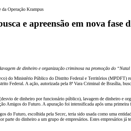
se da Operação Krampus
usca e apreensão em nova fase
to, lavagem de dinheiro e organização criminosa na promoção do “Nat
do Ministério Público do Distrito Federal e Territórios (MPDFT) real
to Federal. A ação, autorizada pela 8ª Vara Criminal de Brasília, bu
o (desvio de dinheiro por funcionário público), lavagem de dinheiro e 
ação Amigos do Futuro. A apuração foi intensificada após uma primeira f
igos do Futuro, escolhida pela Secec, teria sido usada como uma entida
aior parte do dinheiro a um grupo de empresários. Estes empresários já 