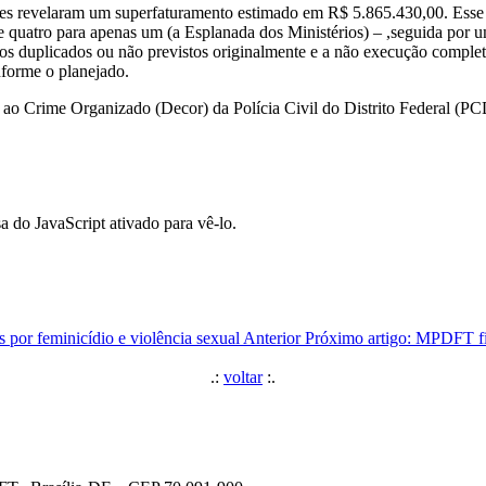
ações revelaram um superfaturamento estimado em R$ 5.865.430,00. Esse
e quatro para apenas um (a Esplanada dos Ministérios) – ,seguida por u
ços duplicados ou não previstos originalmente e a não execução compl
nforme o planejado.
o Crime Organizado (Decor) da Polícia Civil do Distrito Federal (PCD
a do JavaScript ativado para vê-lo.
por feminicídio e violência sexual
Anterior
Próximo artigo: MPDFT fi
.:
voltar
:.