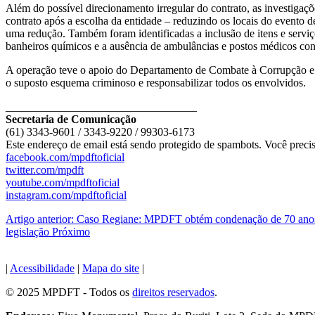
Além do possível direcionamento irregular do contrato, as investig
contrato após a escolha da entidade – reduzindo os locais do evento d
uma redução. Também foram identificadas a inclusão de itens e servi
banheiros químicos e a ausência de ambulâncias e postos médicos co
A operação teve o apoio do Departamento de Combate à Corrupção e a
o suposto esquema criminoso e responsabilizar todos os envolvidos.
__________________________________
Secretaria de Comunicação
(61) 3343-9601 / 3343-9220 / 99303-6173
Este endereço de email está sendo protegido de spambots. Você precis
facebook.com/mpdftoficial
twitter.com/mpdft
youtube.com/mpdftoficial
instagram.com/mpdftoficial
Artigo anterior: Caso Regiane: MPDFT obtém condenação de 70 anos 
legislação
Próximo
|
Acessibilidade
|
Mapa do site
|
© 2025 MPDFT - Todos os
direitos reservados
.