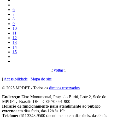
6
7
8
9
10
11
12
13
14
15
.:
voltar
:.
|
Acessibilidade
|
Mapa do site
|
© 2025 MPDFT - Todos os
direitos reservados
.
Endereço:
Eixo Monumental, Praça do Buriti, Lote 2, Sede do
MPDFT, Brasília-DF – CEP 70.091-900
Horário de funcionamento para atendimento ao público
externo:
em dias úteis, das 12h às 19h
Telefone:
(61) 3343-9500 (atendimento em dias úteis, das 9h às