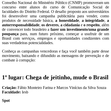
Conselho Nacional do Ministério Público (CNMP) promoveram um
concurso entre alunos do curso de Comunicação Social de
faculdades do Distrito Federal. O desafio proposto aos universitários
foi desenvolver uma campanha publicitária para vender, como
produtos de necessidade básica,
a honestidade
,
a integridade
,
a
autor
r
esponsabilidade
,
os deveres
,
a cidadania
e
o respeito
, além
de convencer todo brasileiro a
fazer um investimento/uma grande
poupança
para, num futuro próximo, começar a usufruir de um
Brasil com serviços, empregos e oportunidades condizentes com
suas verdadeiras potencialidades.
Conheça as campanhas vencedoras e faça você também parte desse
movimento, baixando e difundido as mensagens de prevenção e de
combate à corrupção:
1º lugar: Chega de jeitinho, mude o Brasil
Criação:
Fábio Monteiro Farina e Marcos Vinícius da Silva Souza
Faculdade:
Iesb
Spot