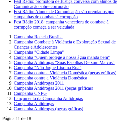
Fest Rádio: promotora de Justiça conversa com alunos de
Comunicação sobre corrupção
Fest Rádio: Alunos de Comunicação são premiados por
campanhas de combate à corrupção
Fest Rádio 2018: campanha vencedora de combate à
corrupção começa a ser veiculada
Campanha Recicla Brasília
Campanha Combate à Violência e Exploração Sexual de
Crianças e Adolescentes
Campanha "Cidade Limpa"
Campanha "Quem protege a nossa água manda bem"
Campanha Antidrogas "Suas Escolhas Deixam Marcas"
Campanha "Não Jogue Lixo na Rua"
Campanha contra a Violência Doméstica (peças gráficas)
Campanha contra a Violência Doméstica
Campanha Antidrogas 2011
Campanha Antidrogas 2011 (peças gráficas)
Campanha CNPG
Lançamento da Campanha Antidrogas
Campanha Antidrogas
Campanha Antidrogas (peças gráficas)
Página 11 de 18