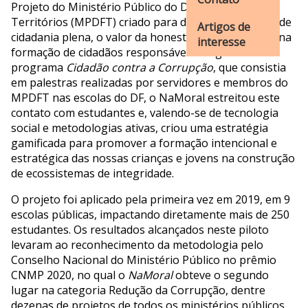
Projeto do Ministério Público do Distrito Federal e
Territórios (MPDFT) criado para difundir o conceito de
Artigos de
cidadania plena, o valor da honestidade e colaborar na
interesse
formação de cidadãos responsáveis. Originário do
programa
Cidadão contra a Corrupção
, que consistia
em palestras realizadas por servidores e membros do
MPDFT nas escolas do DF, o NaMoral estreitou este
contato com estudantes e, valendo-se de tecnologia
social e metodologias ativas, criou uma estratégia
gamificada para promover a formação intencional e
estratégica das nossas crianças e jovens na construção
de ecossistemas de integridade.
O projeto foi aplicado pela primeira vez em 2019, em 9
escolas públicas, impactando diretamente mais de 250
estudantes. Os resultados alcançados neste piloto
levaram ao reconhecimento da metodologia pelo
Conselho Nacional do Ministério Público no prêmio
CNMP 2020, no qual o
NaMoral
obteve o segundo
lugar na categoria Redução da Corrupção, dentre
dezenas de projetos de todos os ministérios públicos