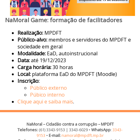
NaMoral Game: formação de facilitadores
Realização:
MPDFT
Público-alvo:
membros e servidores do MPDFT e
sociedade em geral
Modalidade:
EaD, autoinstrucional
Data:
até 19/12/2023
Carga horária:
30 horas
Local:
plataforma EaD do MPDFT (Moodle)
Inscrição:
Público externo
Púbico interno
Clique aqui e saiba mais
.
NaMoral – Cidadão contra a corrupção – MPDFT
Telefones:
(61) 3343-9153 | 3343-6029 •
WhatsApp
:
3343-
9153
•
E-mail:
namoral@mpdft.mp.br