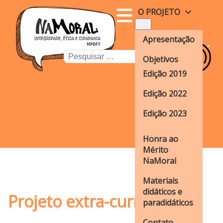
O PROJETO
Menu
ENSINO
Apresentação
FUNDAMENTAL
Busca
Objetivos
ENSINO MÉDIO
Edição 2019
Metodologias
JUNTE-SE AO
TIME!
Edição 2022
História
REVISTA
Edição 2023
NAMORAL
Fatos e fotos
ENSINO
UNIVERSITÁRIO
Honra ao
Mérito
PRÊMIO JOVENS
NaMoral
TALENTOS
Materiais
didáticos e
Projeto extra-curricular
paradidáticos
Contato