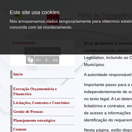
Este site usa cookies
Nós armazenamos dados temporariamente para obtermos estatístic
concorda com tal monitoramento.
Acessibilidade
A Lei de Acesso à Infor
constitucional de acesso 
Atalhos
Alto contraste
Legislativo, incluindo as 
A+
A-
Aa
Municípios.
Início
A autoridade responsável 
Importante passo para a 
Execução Orçamentária e
independentemente de soli
Financeira
no texto legal. A Lei det
Licitações, Contratos e Convênios
Crédito Orçamentário e Receitas
licitatórios e contratos,
Próprias
Gestão de Pessoas
Licitações
de acesso a informações 
Fundos: Saldos e Receitas
identificação do requeren
Planejamento estratégico
Respostas a impugnações e
Quadro de Membros
Detalhamento das Despesas
pedidos de esclarecimento
Contato
Quadro de Servidores
Planejamento estratégico -
Ativos
Nesta página, estão dispo