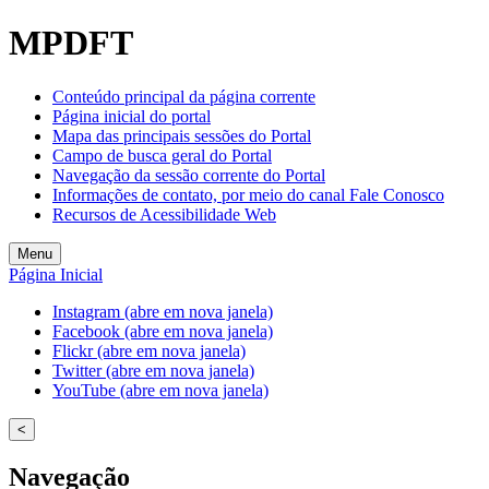
Welcome
MPDFT
to
All
in
Conteúdo principal da página corrente
One
Página inicial do portal
Accessibility
Mapa das principais sessões do Portal
screen
Campo de busca geral do Portal
reader.
Navegação da sessão corrente do Portal
To
Informações de contato, por meio do canal Fale Conosco
start
Recursos de Acessibilidade Web
the
All
Menu
in
Página Inicial
One
Accessibility
Instagram (abre em nova janela)
screen
Facebook (abre em nova janela)
reader,
Flickr (abre em nova janela)
press
Twitter (abre em nova janela)
"Ctrl
YouTube (abre em nova janela)
+
/".
<
This
shortcut
Navegação
activates