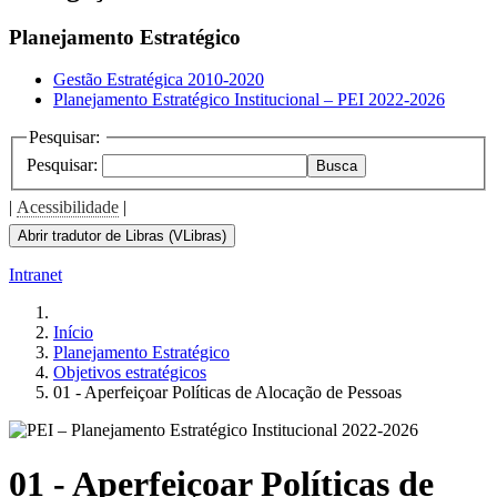
the
screen
Planejamento Estratégico
reader
to
Gestão Estratégica 2010-2020
help
Planejamento Estratégico Institucional – PEI 2022-2026
you
navigate
Pesquisar:
and
Pesquisar:
Busca
interact
with
|
Acessibilidade
|
the
content.
Abrir tradutor de Libras (VLibras)
Intranet
Início
Planejamento Estratégico
Objetivos estratégicos
01 - Aperfeiçoar Políticas de Alocação de Pessoas
01 - Aperfeiçoar Políticas de