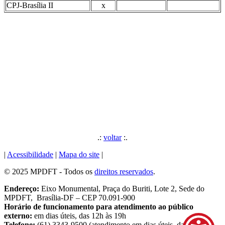
CPJ-Brasília II
x
.:
voltar
:.
|
Acessibilidade
|
Mapa do site
|
© 2025 MPDFT - Todos os
direitos reservados
.
Endereço:
Eixo Monumental, Praça do Buriti, Lote 2, Sede do
MPDFT, Brasília-DF – CEP 70.091-900
Horário de funcionamento para atendimento ao público
externo:
em dias úteis, das 12h às 19h
Telefone:
(61) 3343-9500 (atendimento em dias úteis, das 9h às