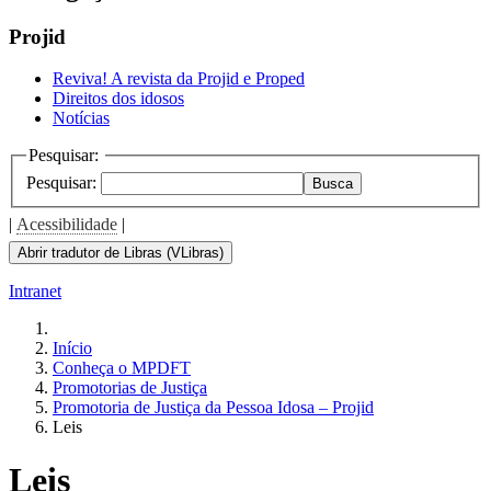
Projid
Reviva! A revista da Projid e Proped
Direitos dos idosos
Notícias
Pesquisar:
Pesquisar:
Busca
|
Acessibilidade
|
Abrir tradutor de Libras (VLibras)
Intranet
Início
Conheça o MPDFT
Promotorias de Justiça
Promotoria de Justiça da Pessoa Idosa – Projid
Leis
Leis