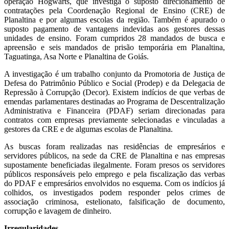
operação Hogwarts, que investiga o suposto direcionamento de
contratações pela Coordenação Regional de Ensino (CRE) de
Planaltina e por algumas escolas da região. Também é apurado o
suposto pagamento de vantagens indevidas aos gestores dessas
unidades de ensino. Foram cumpridos 28 mandados de busca e
apreensão e seis mandados de prisão temporária em Planaltina,
Taguatinga, Asa Norte e Planaltina de Goiás.
A investigação é um trabalho conjunto da Promotoria de Justiça de
Defesa do Patrimônio Público e Social (Prodep) e da Delegacia de
Repressão à Corrupção (Decor). Existem indícios de que verbas de
emendas parlamentares destinadas ao Programa de Descentralização
Administrativa e Financeira (PDAF) seriam direcionadas para
contratos com empresas previamente selecionadas e vinculadas a
gestores da CRE e de algumas escolas de Planaltina.
As buscas foram realizadas nas residências de empresários e
servidores públicos, na sede da CRE de Planaltina e nas empresas
supostamente beneficiadas ilegalmente. Foram presos os servidores
públicos responsáveis pelo emprego e pela fiscalização das verbas
do PDAF e empresários envolvidos no esquema. Com os indícios já
colhidos, os investigados podem responder pelos crimes de
associação criminosa, estelionato, falsificação de documento,
corrupção e lavagem de dinheiro.
Irregularidades