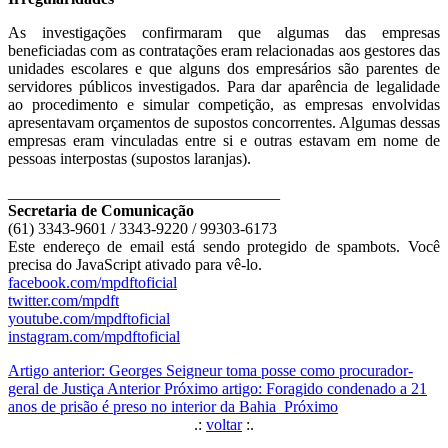
As investigações confirmaram que algumas das empresas
beneficiadas com as contratações eram relacionadas aos gestores das
unidades escolares e que alguns dos empresários são parentes de
servidores públicos investigados. Para dar aparência de legalidade
ao procedimento e simular competição, as empresas envolvidas
apresentavam orçamentos de supostos concorrentes. Algumas dessas
empresas eram vinculadas entre si e outras estavam em nome de
pessoas interpostas (supostos laranjas).
__________________________________
Secretaria de Comunicação
(61) 3343-9601 / 3343-9220 / 99303-6173
Este endereço de email está sendo protegido de spambots. Você
precisa do JavaScript ativado para vê-lo.
facebook.com/mpdftoficial
twitter.com/mpdft
youtube.com/mpdftoficial
instagram.com/mpdftoficial
Artigo anterior: Georges Seigneur toma posse como procurador-
geral de Justiça
Anterior
Próximo artigo: Foragido condenado a 21
anos de prisão é preso no interior da Bahia
Próximo
.:
voltar
:.