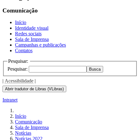
the
screen
Comunicação
reader
to
Início
help
Identidade visual
you
Redes sociais
navigate
Sala de Imprensa
and
Campanhas e publicações
interact
Contatos
with
the
Pesquisar:
content.
Pesquisar:
Busca
|
Acessibilidade
|
Abrir tradutor de Libras (VLibras)
Intranet
Início
Comunicação
Sala de Imprensa
Notícias
Notícias 2022