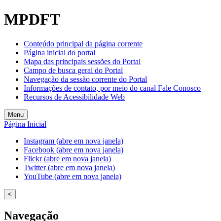
Welcome
MPDFT
to
All
in
Conteúdo principal da página corrente
One
Página inicial do portal
Accessibility
Mapa das principais sessões do Portal
screen
Campo de busca geral do Portal
reader.
Navegação da sessão corrente do Portal
To
Informações de contato, por meio do canal Fale Conosco
start
Recursos de Acessibilidade Web
the
All
Menu
in
Página Inicial
One
Accessibility
Instagram (abre em nova janela)
screen
Facebook (abre em nova janela)
reader,
Flickr (abre em nova janela)
press
Twitter (abre em nova janela)
"Ctrl
YouTube (abre em nova janela)
+
/".
<
This
shortcut
Navegação
activates