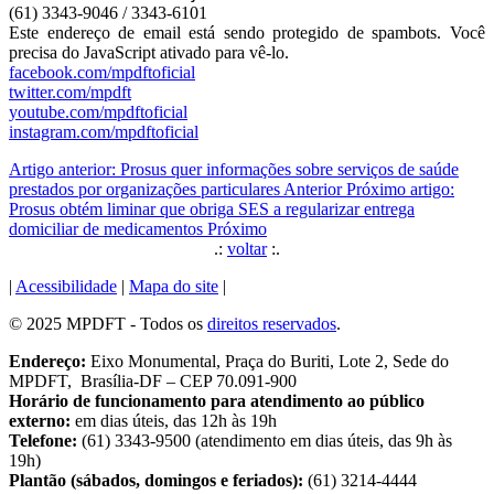
(61) 3343-9046 / 3343-6101
Este endereço de email está sendo protegido de spambots. Você
precisa do JavaScript ativado para vê-lo.
facebook.com/mpdftoficial
twitter.com/mpdft
youtube.com/mpdftoficial
instagram.com/mpdftoficial
Artigo anterior: Prosus quer informações sobre serviços de saúde
prestados por organizações particulares
Anterior
Próximo artigo:
Prosus obtém liminar que obriga SES a regularizar entrega
domiciliar de medicamentos
Próximo
.:
voltar
:.
|
Acessibilidade
|
Mapa do site
|
© 2025 MPDFT - Todos os
direitos reservados
.
Endereço:
Eixo Monumental, Praça do Buriti, Lote 2, Sede do
MPDFT, Brasília-DF – CEP 70.091-900
Horário de funcionamento para atendimento ao público
externo:
em dias úteis, das 12h às 19h
Telefone:
(61) 3343-9500 (atendimento em dias úteis, das 9h às
19h)
Plantão (sábados, domingos e feriados):
(61) 3214-4444