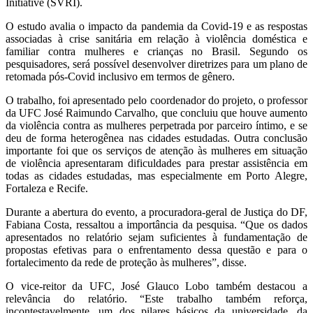
Initiative (SVRI).
O estudo avalia o impacto da pandemia da Covid-19 e as respostas
associadas à crise sanitária em relação à violência doméstica e
familiar contra mulheres e crianças no Brasil. Segundo os
pesquisadores, será possível desenvolver diretrizes para um plano de
retomada pós-Covid inclusivo em termos de gênero.
O trabalho, foi apresentado pelo coordenador do projeto, o professor
da UFC José Raimundo Carvalho, que concluiu que houve aumento
da violência contra as mulheres perpetrada por parceiro íntimo, e se
deu de forma heterogênea nas cidades estudadas. Outra conclusão
importante foi que os serviços de atenção às mulheres em situação
de violência apresentaram dificuldades para prestar assistência em
todas as cidades estudadas, mas especialmente em Porto Alegre,
Fortaleza e Recife.
Durante a abertura do evento, a procuradora-geral de Justiça do DF,
Fabiana Costa, ressaltou a importância da pesquisa. “Que os dados
apresentados no relatório sejam suficientes à fundamentação de
propostas efetivas para o enfrentamento dessa questão e para o
fortalecimento da rede de proteção às mulheres”, disse.
O vice-reitor da UFC, José Glauco Lobo também destacou a
relevância do relatório. “Este trabalho também reforça,
incontestavelmente, um dos pilares básicos da universidade, da