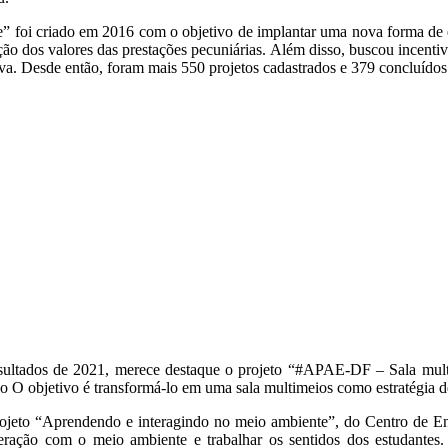
” foi criado em 2016 com o objetivo de implantar uma nova forma de
ação dos valores das prestações pecuniárias. Além disso, buscou incenti
va. Desde então, foram mais 550 projetos cadastrados e 379 concluídos
resultados de 2021, merece destaque o projeto “#APAE-DF – Sala mul
ção O objetivo é transformá-lo em uma sala multimeios como estratégia d
ojeto “Aprendendo e interagindo no meio ambiente”, do Centro de Ens
teração com o meio ambiente e trabalhar os sentidos dos estudantes. 