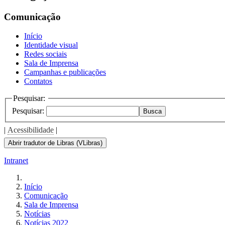
the
screen
Comunicação
reader
to
Início
help
Identidade visual
you
Redes sociais
navigate
Sala de Imprensa
and
Campanhas e publicações
interact
Contatos
with
the
Pesquisar:
content.
Pesquisar:
Busca
|
Acessibilidade
|
Abrir tradutor de Libras (VLibras)
Intranet
Início
Comunicação
Sala de Imprensa
Notícias
Notícias 2022