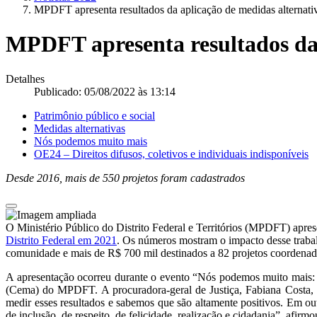
MPDFT apresenta resultados da aplicação de medidas alternat
MPDFT apresenta resultados da 
Detalhes
Publicado: 05/08/2022 às 13:14
Patrimônio público e social
Medidas alternativas
Nós podemos muito mais
OE24 – Direitos difusos, coletivos e individuais indisponíveis
Desde 2016, mais de 550 projetos foram cadastrados
O Ministério Público do Distrito Federal e Territórios (MPDFT) aprese
Distrito Federal em 2021
. Os números mostram o impacto desse trabal
comunidade e mais de R$ 700 mil destinados a 82 projetos coordenados
A apresentação ocorreu durante o evento “Nós podemos muito mais: é
(Cema) do MPDFT. A procuradora-geral de Justiça, Fabiana Costa, 
medir esses resultados e sabemos que são altamente positivos. Em ou
de inclusão, de respeito, de felicidade, realização e cidadania”, afirmo