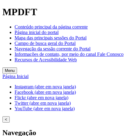
Welcome
MPDFT
to
All
in
Conteúdo principal da página corrente
One
Página inicial do portal
Accessibility
Mapa das principais sessões do Portal
screen
Campo de busca geral do Portal
reader.
Navegação da sessão corrente do Portal
To
Informações de contato, por meio do canal Fale Conosco
start
Recursos de Acessibilidade Web
the
All
Menu
in
Página Inicial
One
Accessibility
Instagram (abre em nova janela)
screen
Facebook (abre em nova janela)
reader,
Flickr (abre em nova janela)
press
Twitter (abre em nova janela)
"Ctrl
YouTube (abre em nova janela)
+
/".
<
This
shortcut
Navegação
activates