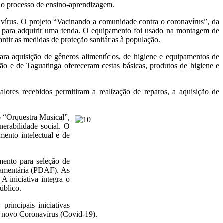
 ao processo de ensino-aprendizagem.
vírus. O projeto “Vacinando a comunidade contra o coronavírus”, da
os para adquirir uma tenda. O equipamento foi usado na montagem de
ntir as medidas de proteção sanitárias à população.
 para aquisição de gêneros alimentícios, de higiene e equipamentos de
o e de Taguatinga ofereceram cestas básicas, produtos de higiene e
lores recebidos permitiram a realização de reparos, a aquisição de
o “Orquestra Musical”,
erabilidade social. O
mento intelectual e de
mento para seleção de
rçamentária (PDAF). As
A iniciativa integra o
úblico.
rincipais iniciativas
o novo Coronavírus (Covid-19).