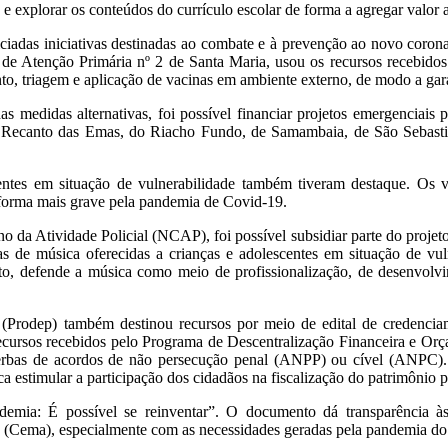
 e explorar os conteúdos do currículo escolar de forma a agregar valor
iadas iniciativas destinadas ao combate e à prevenção ao novo corona
 de Atenção Primária nº 2 de Santa Maria, usou os recursos recebid
to, triagem e aplicação de vacinas em ambiente externo, de modo a gara
as medidas alternativas, foi possível financiar projetos emergenciais
do Recanto das Emas, do Riacho Fundo, de Samambaia, de São Sebastiã
centes em situação de vulnerabilidade também tiveram destaque. Os va
de forma mais grave pela pandemia de Covid-19.
o da Atividade Policial (NCAP), foi possível subsidiar parte do projet
s de música oferecidas a crianças e adolescentes em situação de vuln
eto, defende a música como meio de profissionalização, de desenvolvi
 (Prodep) também destinou recursos por meio de edital de credencia
recursos recebidos pelo Programa de Descentralização Financeira e O
 verbas de acordos de não persecução penal (ANPP) ou cível (ANPC). 
ca estimular a participação dos cidadãos na fiscalização do patrimônio p
emia: É possível se reinventar”. O documento dá transparência às p
s (Cema), especialmente com as necessidades geradas pela pandemia d