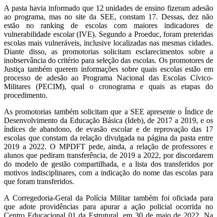
A pasta havia informado que 12 unidades de ensino fizeram adesão
ao programa, mas no site da SEE, constam 17. Dessas, dez não
estão no ranking de escolas com maiores indicadores de
vulnerabilidade escolar (IVE). Segundo a Proeduc, foram preteridas
escolas mais vulneráveis, inclusive localizadas nas mesmas cidades.
Diante disso, as promotorias solicitam esclarecimentos sobre a
inobservância do critério para seleção das escolas. Os promotores de
Justiça também querem informações sobre quais escolas estão em
processo de adesão ao Programa Nacional das Escolas Cívico-
Militares (PECIM), qual o cronograma e quais as etapas do
procedimento.
As promotorias também solicitam que a SEE apresente o Índice de
Desenvolvimento da Educação Básica (Ideb), de 2017 a 2019, e os
índices de abandono, de evasão escolar e de reprovação das 17
escolas que constam da relação divulgada na página da pasta entre
2019 a 2022. O MPDFT pede, ainda, a relação de professores e
alunos que pediram transferência, de 2019 a 2022, por discordarem
do modelo de gestão compartilhada, e a lista dos transferidos por
motivos indisciplinares, com a indicação do nome das escolas para
que foram transferidos.
A Corregedoria-Geral da Polícia Militar também foi oficiada para
que adote providências para apurar a ação policial ocorrida no
Centro Educacional 01 da Estrutural, em 30 de maio de 2022. Na