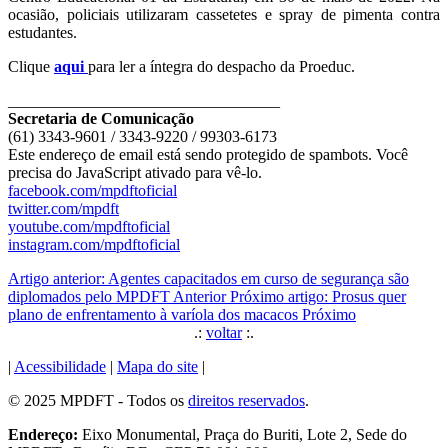
ocasião, policiais utilizaram cassetetes e spray de pimenta contra
estudantes.
Clique
aqui
para ler a íntegra do despacho da Proeduc.
__________________________________
Secretaria de Comunicação
(61) 3343-9601 / 3343-9220 / 99303-6173
Este endereço de email está sendo protegido de spambots. Você
precisa do JavaScript ativado para vê-lo.
facebook.com/mpdftoficial
twitter.com/mpdft
youtube.com/mpdftoficial
instagram.com/mpdftoficial
Artigo anterior: Agentes capacitados em curso de segurança são
diplomados pelo MPDFT
Anterior
Próximo artigo: Prosus quer
plano de enfrentamento à varíola dos macacos
Próximo
.:
voltar
:.
|
Acessibilidade
|
Mapa do site
|
© 2025 MPDFT - Todos os
direitos reservados
.
Endereço:
Eixo Monumental, Praça do Buriti, Lote 2, Sede do