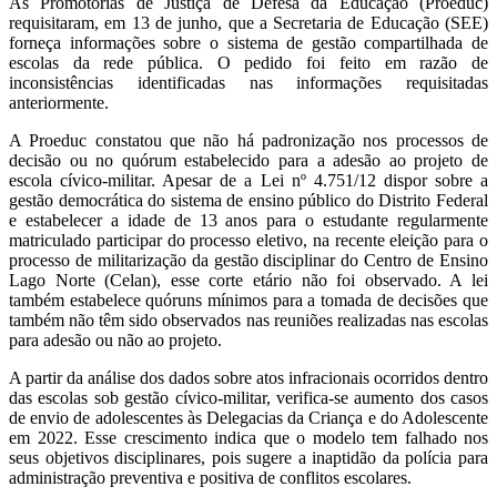
As Promotorias de Justiça de Defesa da Educação (Proeduc)
requisitaram, em 13 de junho, que a Secretaria de Educação (SEE)
forneça informações sobre o sistema de gestão compartilhada de
escolas da rede pública. O pedido foi feito em razão de
inconsistências identificadas nas informações requisitadas
anteriormente.
A Proeduc constatou que não há padronização nos processos de
decisão ou no quórum estabelecido para a adesão ao projeto de
escola cívico-militar. Apesar de a Lei nº 4.751/12 dispor sobre a
gestão democrática do sistema de ensino público do Distrito Federal
e estabelecer a idade de 13 anos para o estudante regularmente
matriculado participar do processo eletivo, na recente eleição para o
processo de militarização da gestão disciplinar do Centro de Ensino
Lago Norte (Celan), esse corte etário não foi observado. A lei
também estabelece quóruns mínimos para a tomada de decisões que
também não têm sido observados nas reuniões realizadas nas escolas
para adesão ou não ao projeto.
A partir da análise dos dados sobre atos infracionais ocorridos dentro
das escolas sob gestão cívico-militar, verifica-se aumento dos casos
de envio de adolescentes às Delegacias da Criança e do Adolescente
em 2022. Esse crescimento indica que o modelo tem falhado nos
seus objetivos disciplinares, pois sugere a inaptidão da polícia para
administração preventiva e positiva de conflitos escolares.