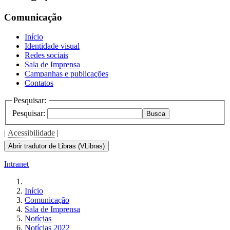
the
screen
Comunicação
reader
to
Início
help
Identidade visual
you
Redes sociais
navigate
Sala de Imprensa
and
Campanhas e publicações
interact
Contatos
with
the
Pesquisar:
content.
Pesquisar:
Busca
|
Acessibilidade
|
Abrir tradutor de Libras (VLibras)
Intranet
Início
Comunicação
Sala de Imprensa
Notícias
Notícias 2022