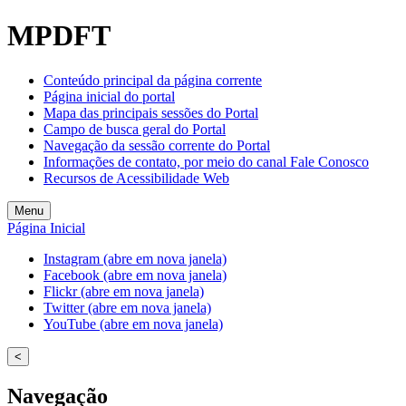
Welcome
MPDFT
to
All
in
Conteúdo principal da página corrente
One
Página inicial do portal
Accessibility
Mapa das principais sessões do Portal
screen
Campo de busca geral do Portal
reader.
Navegação da sessão corrente do Portal
To
Informações de contato, por meio do canal Fale Conosco
start
Recursos de Acessibilidade Web
the
All
Menu
in
Página Inicial
One
Accessibility
Instagram (abre em nova janela)
screen
Facebook (abre em nova janela)
reader,
Flickr (abre em nova janela)
press
Twitter (abre em nova janela)
"Ctrl
YouTube (abre em nova janela)
+
/".
<
This
shortcut
Navegação
activates