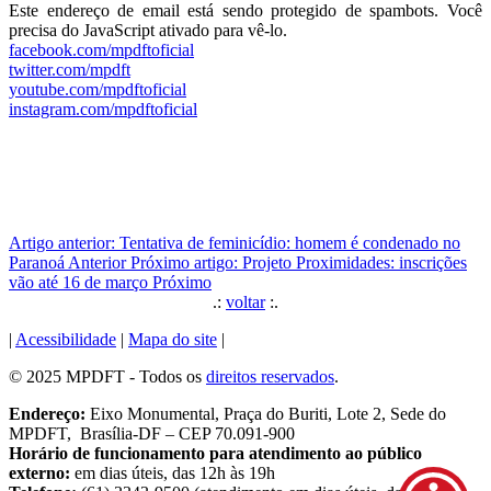
Este endereço de email está sendo protegido de spambots. Você
precisa do JavaScript ativado para vê-lo.
facebook.com/mpdftoficial
twitter.com/mpdft
youtube.com/mpdftoficial
instagram.com/mpdftoficial
Artigo anterior: Tentativa de feminicídio: homem é condenado no
Paranoá
Anterior
Próximo artigo: Projeto Proximidades: inscrições
vão até 16 de março
Próximo
.:
voltar
:.
|
Acessibilidade
|
Mapa do site
|
© 2025 MPDFT - Todos os
direitos reservados
.
Endereço:
Eixo Monumental, Praça do Buriti, Lote 2, Sede do
MPDFT, Brasília-DF – CEP 70.091-900
Horário de funcionamento para atendimento ao público
externo:
em dias úteis, das 12h às 19h