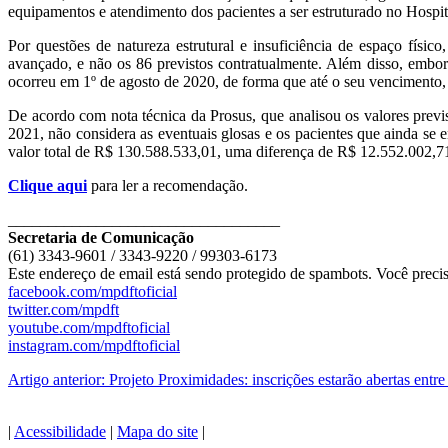
equipamentos e atendimento dos pacientes a ser estruturado no Hospit
Por questões de natureza estrutural e insuficiência de espaço físic
avançado, e não os 86 previstos contratualmente. Além disso, embora 
ocorreu em 1º de agosto de 2020, de forma que até o seu vencimento,
De acordo com nota técnica da Prosus, que analisou os valores previst
2021, não considera as eventuais glosas e os pacientes que ainda se 
valor total de R$ 130.588.533,01, uma diferença de R$ 12.552.002,71
Clique aqui
para ler a recomendação.
__________________________________
Secretaria de Comunicação
(61) 3343-9601 / 3343-9220 / 99303-6173
Este endereço de email está sendo protegido de spambots. Você precis
facebook.com/mpdftoficial
twitter.com/mpdft
youtube.com/mpdftoficial
instagram.com/mpdftoficial
Artigo anterior: Projeto Proximidades: inscrições estarão abertas entr
|
Acessibilidade
|
Mapa do site
|