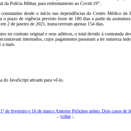
al da Polícia Militar, para enfrentamento ao Covid-19”.
o, constatadas desde o início nas dependências do Centro Médico da Po
o prazo de vigência previsto fosse de 180 dias a partir da assinatura
 em 2 de janeiro de 2021, transcorreram apenas 154 dias.
os no contrato original e seus aditivos, o total devido à contratada d
encontravam internados, cujos pagamentos passaram a ter natureza inde
 a mais.
a do JavaScript ativado para vê-lo.
e 1º de fevereiro e 16 de março
Anterior
Próximo artigo: Dois casos de f
.:
voltar
:.