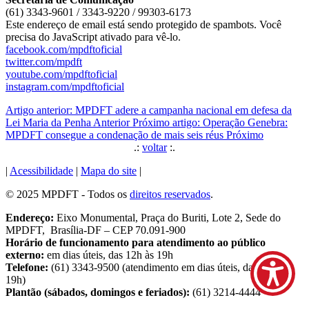
(61) 3343-9601 / 3343-9220 / 99303-6173
Este endereço de email está sendo protegido de spambots. Você
precisa do JavaScript ativado para vê-lo.
facebook.com/mpdftoficial
twitter.com/mpdft
youtube.com/mpdftoficial
instagram.com/mpdftoficial
Artigo anterior: MPDFT adere a campanha nacional em defesa da
Lei Maria da Penha
Anterior
Próximo artigo: Operação Genebra:
MPDFT consegue a condenação de mais seis réus
Próximo
.:
voltar
:.
|
Acessibilidade
|
Mapa do site
|
© 2025 MPDFT - Todos os
direitos reservados
.
Endereço:
Eixo Monumental, Praça do Buriti, Lote 2, Sede do
MPDFT, Brasília-DF – CEP 70.091-900
Horário de funcionamento para atendimento ao público
externo:
em dias úteis, das 12h às 19h
Telefone:
(61) 3343-9500 (atendimento em dias úteis, das 9h às
19h)
Plantão (sábados, domingos e feriados):
(61) 3214-4444