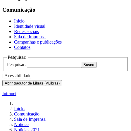
the
screen
Comunicação
reader
to
Início
help
Identidade visual
you
Redes sociais
navigate
Sala de Imprensa
and
Campanhas e publicações
interact
Contatos
with
the
Pesquisar:
content.
Pesquisar:
Busca
|
Acessibilidade
|
Abrir tradutor de Libras (VLibras)
Intranet
Início
Comunicação
Sala de Imprensa
Notícias
Notícias 2021