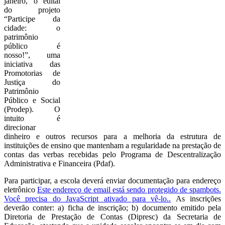
janeiro, o edital
do projeto
“Participe da
cidade: o
patrimônio
público é
nosso!”, uma
iniciativa das
Promotorias de
Justiça do
Patrimônio
Público e Social
(Prodep). O
intuito é
direcionar
dinheiro e outros recursos para a melhoria da estrutura de
instituições de ensino que mantenham a regularidade na prestação de
contas das verbas recebidas pelo Programa de Descentralização
Administrativa e Financeira (Pdaf).
Para participar, a escola deverá enviar documentação para endereço
eletrônico
Este endereço de email está sendo protegido de spambots.
Você precisa do JavaScript ativado para vê-lo.
.
As inscrições
deverão conter: a) ficha de inscrição; b) documento emitido pela
Diretoria de Prestação de Contas (Dipresc) da Secretaria de