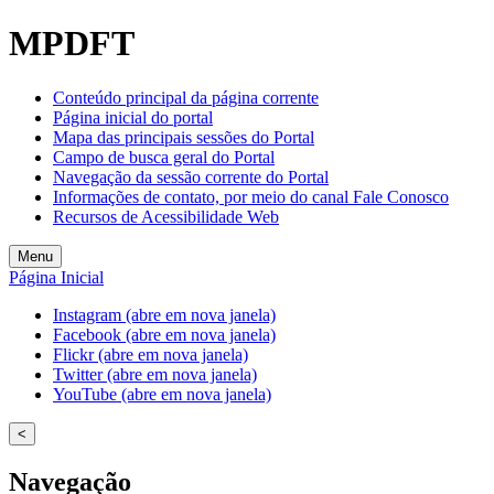
Welcome
MPDFT
to
All
in
Conteúdo principal da página corrente
One
Página inicial do portal
Accessibility
Mapa das principais sessões do Portal
screen
Campo de busca geral do Portal
reader.
Navegação da sessão corrente do Portal
To
Informações de contato, por meio do canal Fale Conosco
start
Recursos de Acessibilidade Web
the
All
Menu
in
Página Inicial
One
Accessibility
Instagram (abre em nova janela)
screen
Facebook (abre em nova janela)
reader,
Flickr (abre em nova janela)
press
Twitter (abre em nova janela)
"Ctrl
YouTube (abre em nova janela)
+
/".
<
This
shortcut
Navegação
activates