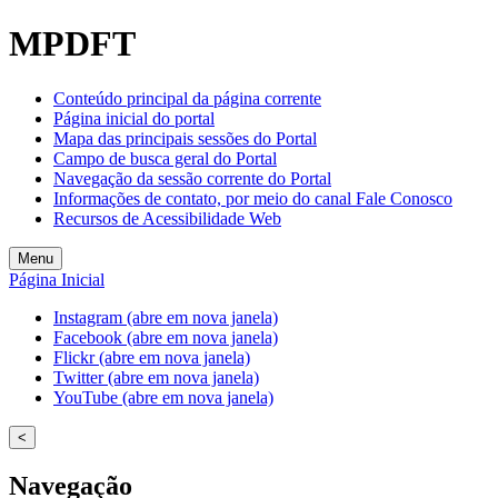
Welcome
MPDFT
to
All
in
Conteúdo principal da página corrente
One
Página inicial do portal
Accessibility
Mapa das principais sessões do Portal
screen
Campo de busca geral do Portal
reader.
Navegação da sessão corrente do Portal
To
Informações de contato, por meio do canal Fale Conosco
start
Recursos de Acessibilidade Web
the
All
Menu
in
Página Inicial
One
Accessibility
Instagram (abre em nova janela)
screen
Facebook (abre em nova janela)
reader,
Flickr (abre em nova janela)
press
Twitter (abre em nova janela)
"Ctrl
YouTube (abre em nova janela)
+
/".
<
This
shortcut
Navegação
activates