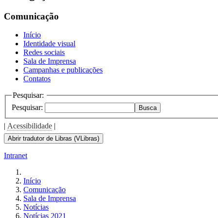
the
screen
Comunicação
reader
to
Início
help
Identidade visual
you
Redes sociais
navigate
Sala de Imprensa
and
Campanhas e publicações
interact
Contatos
with
the
Pesquisar:
content.
Pesquisar:
Busca
|
Acessibilidade
|
Abrir tradutor de Libras (VLibras)
Intranet
Início
Comunicação
Sala de Imprensa
Notícias
Notícias 2021