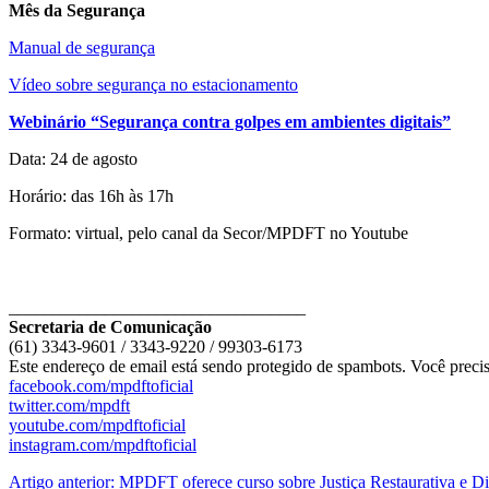
Mês da Segurança
Manual de segurança
Vídeo sobre segurança no estacionamento
Webinário “Segurança contra golpes em ambientes digitais”
Data: 24 de agosto
Horário: das 16h às 17h
Formato: virtual, pelo canal da Secor/MPDFT no Youtube
__________________________________
Secretaria de Comunicação
(61) 3343-9601 / 3343-9220 / 99303-6173
Este endereço de email está sendo protegido de spambots. Você precis
facebook.com/mpdftoficial
twitter.com/mpdft
youtube.com/mpdftoficial
instagram.com/mpdftoficial
Artigo anterior: MPDFT oferece curso sobre Justiça Restaurativa e Di