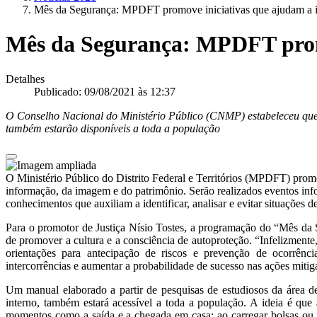
Mês da Segurança: MPDFT promove iniciativas que ajudam a ide
Mês da Segurança: MPDFT promov
Detalhes
Publicado: 09/08/2021 às 12:37
O Conselho Nacional do Ministério Público (CNMP) estabeleceu que 
também estarão disponíveis a toda a população
O Ministério Público do Distrito Federal e Territórios (MPDFT) promov
informação, da imagem e do patrimônio. Serão realizados eventos in
conhecimentos que auxiliam a identificar, analisar e evitar situações de
Para o promotor de Justiça Nísio Tostes, a programação do “Mês da
de promover a cultura e a consciência de autoproteção. “Infelizmente
orientações para antecipação de riscos e prevenção de ocorrênc
intercorrências e aumentar a probabilidade de sucesso nas ações mitiga
Um manual elaborado a partir de pesquisas de estudiosos da área de
interno, também estará acessível a toda a população. A ideia é qu
momentos como a saída e a chegada em casa; ao carregar bolsas ou m