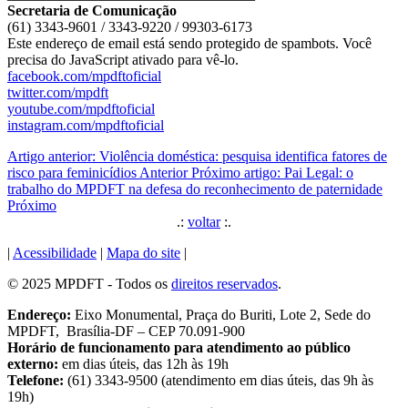
Secretaria de Comunicação
(61) 3343-9601 / 3343-9220 / 99303-6173
Este endereço de email está sendo protegido de spambots. Você
precisa do JavaScript ativado para vê-lo.
facebook.com/mpdftoficial
twitter.com/mpdft
youtube.com/mpdftoficial
instagram.com/mpdftoficial
Artigo anterior: Violência doméstica: pesquisa identifica fatores de
risco para feminicídios
Anterior
Próximo artigo: Pai Legal: o
trabalho do MPDFT na defesa do reconhecimento de paternidade
Próximo
.:
voltar
:.
|
Acessibilidade
|
Mapa do site
|
© 2025 MPDFT - Todos os
direitos reservados
.
Endereço:
Eixo Monumental, Praça do Buriti, Lote 2, Sede do
MPDFT, Brasília-DF – CEP 70.091-900
Horário de funcionamento para atendimento ao público
externo:
em dias úteis, das 12h às 19h
Telefone:
(61) 3343-9500 (atendimento em dias úteis, das 9h às
19h)