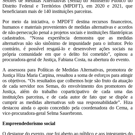
Setores de Medidas Alternativas (Sema) do Ministério Público do
Distrito Federal e Territórios (MPDFT), em 2020 e 2021, que
beneficiaram mais de 140 instituições parceiras.
Por meio da iniciativa, o MPDFT destina recursos financeiros,
humanos e materiais provenientes de medidas alternativas e acordos
de não-persecução penal a projetos sociais e instituições filantrópicas
cadastrados. “Nossa experiência demonstra que as medidas
alternativas não são sinônimo de impunidade para o infrator. Pelo
contrário, é possível resgatá-lo e desenvolver ações sociais na
própria comunidade em que o delito foi cometido”, opinou a
procuradora-geral de Justiça, Fabiana Costa, na abertura do evento.
A assessora para Políticas de Medidas Alternativas, promotora de
Justiça Hiza Maria Carpina, ressaltou a soma de esforços para atingir
os objetivos. “Os resultados que colhemos hoje são fruto da atuação
de cada servidor nos Semas, do envolvimento dos promotores de
Justiça, além do trabalho coparticipativo de cada uma das
instituições parceiras, e de cada autor de fato que se dispõe a
cumprir as medidas alternativas sob sua responsabilidade”. Hiza
destacou ainda o apoio concedido pela coordenadora do Cema, a
vice-procuradora-geral Selma Sauerbronn.
Empreendedorismo social
O destaque do evento, que foi aberto ao público e aos integrantes do