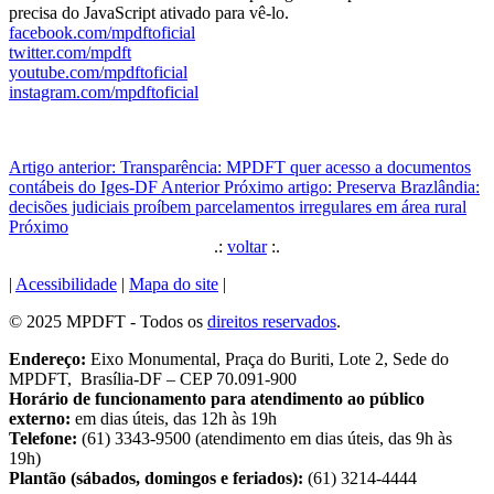
precisa do JavaScript ativado para vê-lo.
facebook.com/mpdftoficial
twitter.com/mpdft
youtube.com/mpdftoficial
instagram.com/mpdftoficial
Artigo anterior: Transparência: MPDFT quer acesso a documentos
contábeis do Iges-DF
Anterior
Próximo artigo: Preserva Brazlândia:
decisões judiciais proíbem parcelamentos irregulares em área rural
Próximo
.:
voltar
:.
|
Acessibilidade
|
Mapa do site
|
© 2025 MPDFT - Todos os
direitos reservados
.
Endereço:
Eixo Monumental, Praça do Buriti, Lote 2, Sede do
MPDFT, Brasília-DF – CEP 70.091-900
Horário de funcionamento para atendimento ao público
externo:
em dias úteis, das 12h às 19h
Telefone:
(61) 3343-9500 (atendimento em dias úteis, das 9h às
19h)
Plantão (sábados, domingos e feriados):
(61) 3214-4444