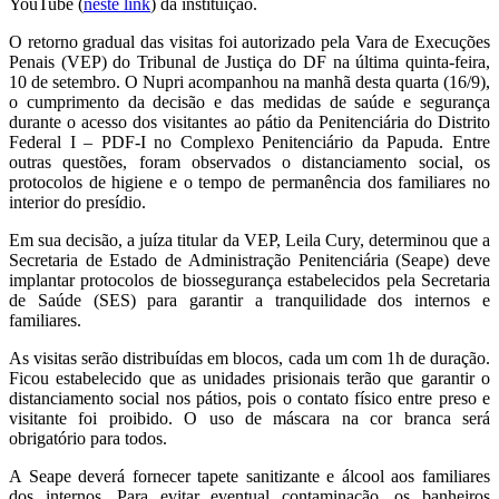
YouTube (
neste link
) da instituição.
O retorno gradual das visitas foi autorizado pela Vara de Execuções
Penais (VEP) do Tribunal de Justiça do DF na última quinta-feira,
10 de setembro. O Nupri acompanhou na manhã desta quarta (16/9),
o cumprimento da decisão e das medidas de saúde e segurança
durante o acesso dos visitantes ao pátio da Penitenciária do Distrito
Federal I – PDF-I no Complexo Penitenciário da Papuda. Entre
outras questões, foram observados o distanciamento social, os
protocolos de higiene e o tempo de permanência dos familiares no
interior do presídio.
Em sua decisão, a juíza titular da VEP, Leila Cury, determinou que a
Secretaria de Estado de Administração Penitenciária (Seape) deve
implantar protocolos de biossegurança estabelecidos pela Secretaria
de Saúde (SES) para garantir a tranquilidade dos internos e
familiares.
As visitas serão distribuídas em blocos, cada um com 1h de duração.
Ficou estabelecido que as unidades prisionais terão que garantir o
distanciamento social nos pátios, pois o contato físico entre preso e
visitante foi proibido. O uso de máscara na cor branca será
obrigatório para todos.
A Seape deverá fornecer tapete sanitizante e álcool aos familiares
dos internos. Para evitar eventual contaminação, os banheiros