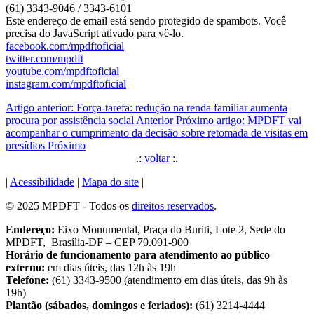
(61) 3343-9046 / 3343-6101
Este endereço de email está sendo protegido de spambots. Você
precisa do JavaScript ativado para vê-lo.
facebook.com/mpdftoficial
twitter.com/mpdft
youtube.com/mpdftoficial
instagram.com/mpdftoficial
Artigo anterior: Força-tarefa: redução na renda familiar aumenta
procura por assistência social
Anterior
Próximo artigo: MPDFT vai
acompanhar o cumprimento da decisão sobre retomada de visitas em
presídios
Próximo
.:
voltar
:.
|
Acessibilidade
|
Mapa do site
|
© 2025 MPDFT - Todos os
direitos reservados
.
Endereço:
Eixo Monumental, Praça do Buriti, Lote 2, Sede do
MPDFT, Brasília-DF – CEP 70.091-900
Horário de funcionamento para atendimento ao público
externo:
em dias úteis, das 12h às 19h
Telefone:
(61) 3343-9500 (atendimento em dias úteis, das 9h às
19h)
Plantão (sábados, domingos e feriados):
(61) 3214-4444