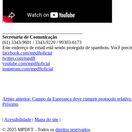
__________________________________
Secretaria de Comunicação
(61) 3343-9601 / 3343-9220 / 99303-6173
Este endereço de email está sendo protegido de spambots. Você precis
facebook.com/mpdftoficial
twitter.com/mpdft
youtube.com/mpdftoficial
instagram.com/mpdftoficial
Artigo anterior: Campo da Esperança deve cumprir protocolo relativ
Próximo
|
Acessibilidade
|
Mapa do site
|
© 2025 MPDFT - Todos os
direitos reservados
.