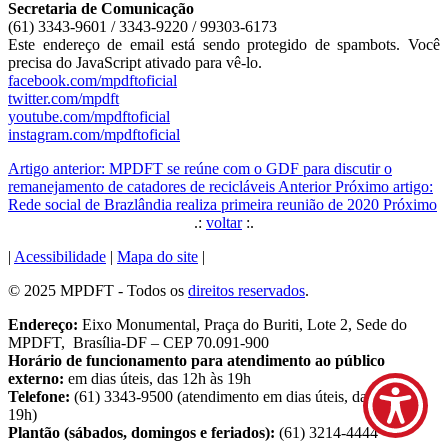
Secretaria de Comunicação
(61) 3343-9601 / 3343-9220 / 99303-6173
Este endereço de email está sendo protegido de spambots. Você
precisa do JavaScript ativado para vê-lo.
facebook.com/mpdftoficial
twitter.com/mpdft
youtube.com/mpdftoficial
instagram.com/mpdftoficial
Artigo anterior: MPDFT se reúne com o GDF para discutir o
remanejamento de catadores de recicláveis
Anterior
Próximo artigo:
Rede social de Brazlândia realiza primeira reunião de 2020
Próximo
.:
voltar
:.
|
Acessibilidade
|
Mapa do site
|
© 2025 MPDFT - Todos os
direitos reservados
.
Endereço:
Eixo Monumental, Praça do Buriti, Lote 2, Sede do
MPDFT, Brasília-DF – CEP 70.091-900
Horário de funcionamento para atendimento ao público
externo:
em dias úteis, das 12h às 19h
Telefone:
(61) 3343-9500 (atendimento em dias úteis, das 9h às
19h)
Plantão (sábados, domingos e feriados):
(61) 3214-4444