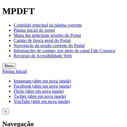
Welcome
MPDFT
to
All
in
Conteúdo principal da página corrente
One
Página inicial do portal
Accessibility
Mapa das principais sessões do Portal
screen
Campo de busca geral do Portal
reader.
Navegação da sessão corrente do Portal
To
Informações de contato, por meio do canal Fale Conosco
start
Recursos de Acessibilidade Web
the
All
Menu
in
Página Inicial
One
Accessibility
Instagram (abre em nova janela)
screen
Facebook (abre em nova janela)
reader,
Flickr (abre em nova janela)
press
Twitter (abre em nova janela)
"Ctrl
YouTube (abre em nova janela)
+
/".
<
This
shortcut
Navegação
activates