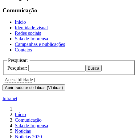
the
screen
Comunicação
reader
to
Início
help
Identidade visual
you
Redes sociais
navigate
Sala de Imprensa
and
Campanhas e publicações
interact
Contatos
with
the
Pesquisar:
content.
Pesquisar:
Busca
|
Acessibilidade
|
Abrir tradutor de Libras (VLibras)
Intranet
Início
Comunicação
Sala de Imprensa
Notícias
Notícias 2020