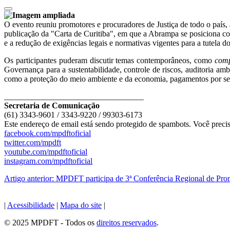
O evento reuniu promotores e procuradores de Justiça de todo o país, 
publicação da "Carta de Curitiba", em que a Abrampa se posiciona con
e a redução de exigências legais e normativas vigentes para a tutela 
Os participantes puderam discutir temas contemporâneos, como
comp
Governança para a sustentabilidade, controle de riscos, auditoria am
como a proteção do meio ambiente e da economia, pagamentos por servi
__________________________________
Secretaria de Comunicação
(61) 3343-9601 / 3343-9220 / 99303-6173
Este endereço de email está sendo protegido de spambots. Você precis
facebook.com/mpdftoficial
twitter.com/mpdft
youtube.com/mpdftoficial
instagram.com/mpdftoficial
Artigo anterior: MPDFT participa de 3ª Conferência Regional de Pro
|
Acessibilidade
|
Mapa do site
|
© 2025 MPDFT - Todos os
direitos reservados
.