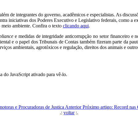
além de integrantes do governo, acadêmicos e especialistas. As discuss
tra iniciativas dos Poderes Executivo e Legislativo federais, como a e
do meio ambiente. Confira o texto
clicando aqui
.
liance
e medidas de integridade anticorrupção no setor financeiro e n
biental e o papel dos Tribunais de Contas também fizeram parte da paut
ços ambientais, agrotóxicos e regulação, direitos dos animais e outro
a do JavaScript ativado para vê-lo.
motoras e Procuradoras de Justiça
Anterior
Próximo artigo: Record nas
.:
voltar
:.