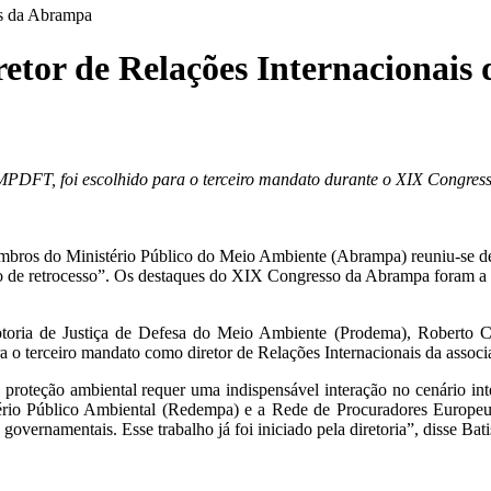
is da Abrampa
etor de Relações Internacionai
 MPDFT, foi escolhido para o terceiro mandato durante o XIX Congr
ros do Ministério Público do Meio Ambiente (Abrampa) reuniu-se de 2
ção de retrocesso”. Os destaques do XIX Congresso da Abrampa foram a e
otoria de Justiça de Defesa do Meio Ambiente (Prodema), Roberto Ca
a o terceiro mandato como diretor de Relações Internacionais da associ
 proteção ambiental requer uma indispensável interação no cenário in
rio Público Ambiental (Redempa) e a Rede de Procuradores Europeu
overnamentais. Esse trabalho já foi iniciado pela diretoria”, disse Bati