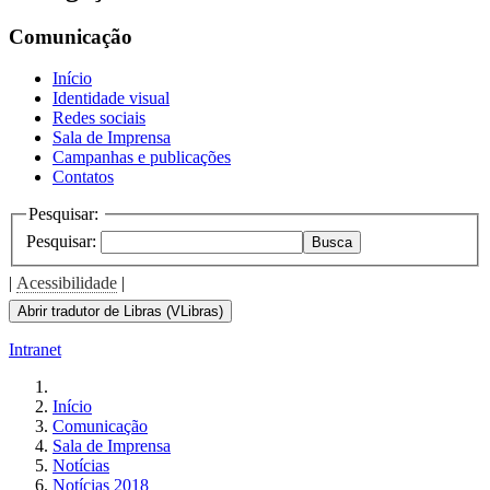
the
screen
Comunicação
reader
to
Início
help
Identidade visual
you
Redes sociais
navigate
Sala de Imprensa
and
Campanhas e publicações
interact
Contatos
with
the
Pesquisar:
content.
Pesquisar:
Busca
|
Acessibilidade
|
Abrir tradutor de Libras (VLibras)
Intranet
Início
Comunicação
Sala de Imprensa
Notícias
Notícias 2018