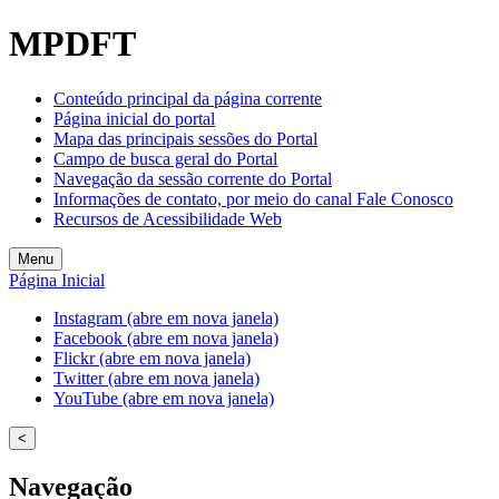
Welcome
MPDFT
to
All
in
Conteúdo principal da página corrente
One
Página inicial do portal
Accessibility
Mapa das principais sessões do Portal
screen
Campo de busca geral do Portal
reader.
Navegação da sessão corrente do Portal
To
Informações de contato, por meio do canal Fale Conosco
start
Recursos de Acessibilidade Web
the
All
Menu
in
Página Inicial
One
Accessibility
Instagram (abre em nova janela)
screen
Facebook (abre em nova janela)
reader,
Flickr (abre em nova janela)
press
Twitter (abre em nova janela)
"Ctrl
YouTube (abre em nova janela)
+
/".
<
This
shortcut
Navegação
activates