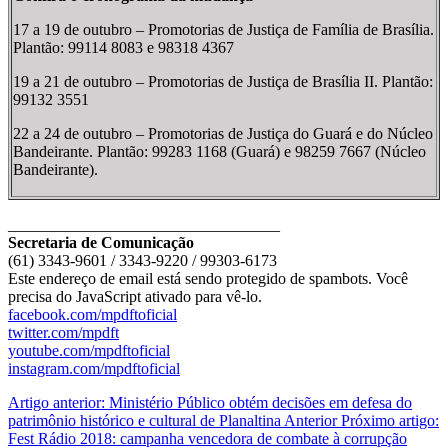
17 a 19 de outubro – Promotorias de Justiça de Família de Brasília.
Plantão: 99114 8083 e 98318 4367
19 a 21 de outubro – Promotorias de Justiça de Brasília II. Plantão:
99132 3551
22 a 24 de outubro – Promotorias de Justiça do Guará e do Núcleo
Bandeirante. Plantão: 99283 1168 (Guará) e 98259 7667 (Núcleo
Bandeirante).
__________________________________
Secretaria de Comunicação
(61) 3343-9601 / 3343-9220 / 99303-6173
Este endereço de email está sendo protegido de spambots. Você
precisa do JavaScript ativado para vê-lo.
facebook.com/mpdftoficial
twitter.com/mpdft
youtube.com/mpdftoficial
instagram.com/mpdftoficial
Artigo anterior: Ministério Público obtém decisões em defesa do
patrimônio histórico e cultural de Planaltina
Anterior
Próximo artigo:
Fest Rádio 2018: campanha vencedora de combate à corrupção