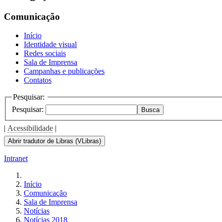
the
screen
Comunicação
reader
to
Início
help
Identidade visual
you
Redes sociais
navigate
Sala de Imprensa
and
Campanhas e publicações
interact
Contatos
with
the
Pesquisar:
content.
Pesquisar:
Busca
|
Acessibilidade
|
Abrir tradutor de Libras (VLibras)
Intranet
Início
Comunicação
Sala de Imprensa
Notícias
Notícias 2018