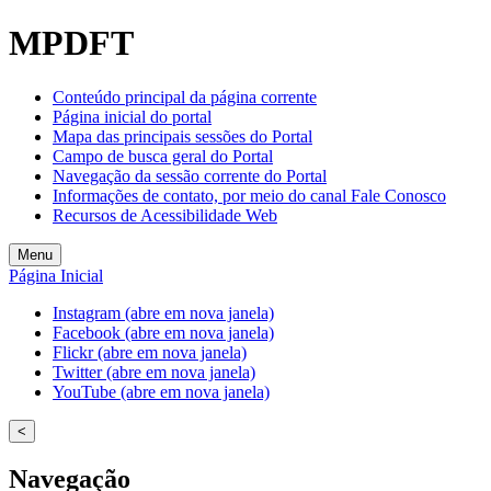
Welcome
MPDFT
to
All
in
Conteúdo principal da página corrente
One
Página inicial do portal
Accessibility
Mapa das principais sessões do Portal
screen
Campo de busca geral do Portal
reader.
Navegação da sessão corrente do Portal
To
Informações de contato, por meio do canal Fale Conosco
start
Recursos de Acessibilidade Web
the
All
Menu
in
Página Inicial
One
Accessibility
Instagram (abre em nova janela)
screen
Facebook (abre em nova janela)
reader,
Flickr (abre em nova janela)
press
Twitter (abre em nova janela)
"Ctrl
YouTube (abre em nova janela)
+
/".
<
This
shortcut
Navegação
activates