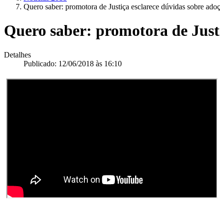
Quero saber: promotora de Justiça esclarece dúvidas sobre ado
Quero saber: promotora de Justi
Detalhes
Publicado: 12/06/2018 às 16:10
__________________________________