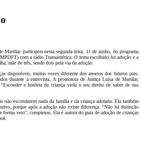
ão
e Marillac participou nesta segunda-feira, 11 de junho, do programa
 (MPDFT) com a rádio Transamérica. O tema escolhido foi adoção e a
a, mãe de três, sendo dois pela via da adoção.
ças disponíveis, muitas vezes diferente dos anseios dos futuros pais.
os durante a entrevista. A promotora de Justiça Luisa de Marillac
“Esconder a história da criança viola o seu direito de saber de sua
is não esconderem nada da família e da criança adotada. Ela também
otivo, porque após a adoção não existe diferença. “Não há distinção
que forma veio”, completou. Ela é autora do guia de adoção de crianças
ook.