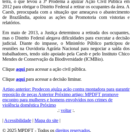
terra, o que levou a 3ª Prodema a ajuizar Ação Civil Pública em
2012 para obrigar o Distrito Federal a retirar os ocupantes da área. A
Caesb, preocupada com a situação que ameaçava o abastecimento
de Brazlândia, apoiou as ações da Promotoria com vistorias e
relatórios.
Em maio de 2013, a Justiça determinou a retirada dos ocupantes,
mas o Distrito Federal alegava dificuldades para executar a decisão
judicial. Diante do impasse, o Ministério Público participou de
reuniões na Ouvidoria Agrária Nacional para negociar a saída dos
trabalhadores, tendo sido apoiado pela Caesb e pelo Instituto Chico
Mendes de Conservação da Biodiversidade (ICMBio).
Clique
aqui
para acessar a ação civil pública.
Clique
aqui
para acessar a decisão liminar.
Artigo anterior: Prodecon ajuíza ação contra montadora para garantir
reposição de peças
Anterior
Próximo artigo: MPDFT promove
encontro para mulheres e homens envolvidos nos crimes de
violência doméstica
Próximo
.:
voltar
:.
|
Acessibilidade
|
Mapa do site
|
© 2025 MPDFT - Todos os
direitos reservados
.