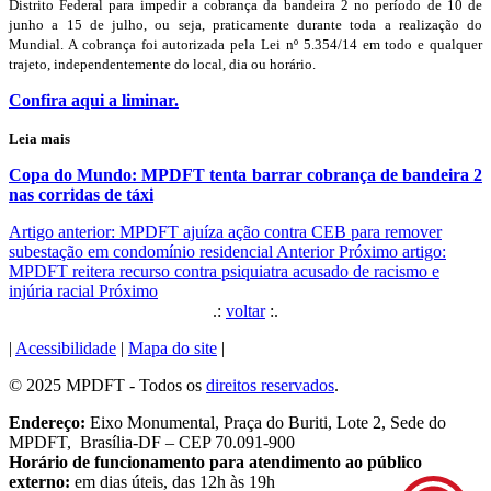
Distrito Federal para impedir a cobrança da bandeira 2 no período de 10 de
junho a 15 de julho, ou seja, praticamente durante toda a realização do
Mundial. A cobrança foi autorizada pela Lei nº 5.354/14 em todo e qualquer
trajeto, independentemente do local, dia ou horário.
Confira aqui a liminar.
Leia mais
Copa do Mundo: MPDFT tenta barrar cobrança de bandeira 2
nas corridas de táxi
Artigo anterior: MPDFT ajuíza ação contra CEB para remover
subestação em condomínio residencial
Anterior
Próximo artigo:
MPDFT reitera recurso contra psiquiatra acusado de racismo e
injúria racial
Próximo
.:
voltar
:.
|
Acessibilidade
|
Mapa do site
|
© 2025 MPDFT - Todos os
direitos reservados
.
Endereço:
Eixo Monumental, Praça do Buriti, Lote 2, Sede do
MPDFT, Brasília-DF – CEP 70.091-900
Horário de funcionamento para atendimento ao público
externo:
em dias úteis, das 12h às 19h