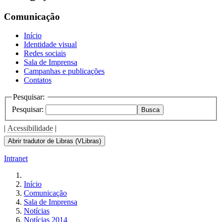
the
screen
Comunicação
reader
to
Início
help
Identidade visual
you
Redes sociais
navigate
Sala de Imprensa
and
Campanhas e publicações
interact
Contatos
with
the
Pesquisar:
content.
Pesquisar:
Busca
|
Acessibilidade
|
Abrir tradutor de Libras (VLibras)
Intranet
Início
Comunicação
Sala de Imprensa
Notícias
Notícias 2014