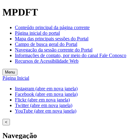
Welcome
MPDFT
to
All
in
Conteúdo principal da página corrente
One
Página inicial do portal
Accessibility
Mapa das principais sessões do Portal
screen
Campo de busca geral do Portal
reader.
Navegação da sessão corrente do Portal
To
Informações de contato, por meio do canal Fale Conosco
start
Recursos de Acessibilidade Web
the
All
Menu
in
Página Inicial
One
Accessibility
Instagram (abre em nova janela)
screen
Facebook (abre em nova janela)
reader,
Flickr (abre em nova janela)
press
Twitter (abre em nova janela)
"Ctrl
YouTube (abre em nova janela)
+
/".
<
This
shortcut
Navegação
activates