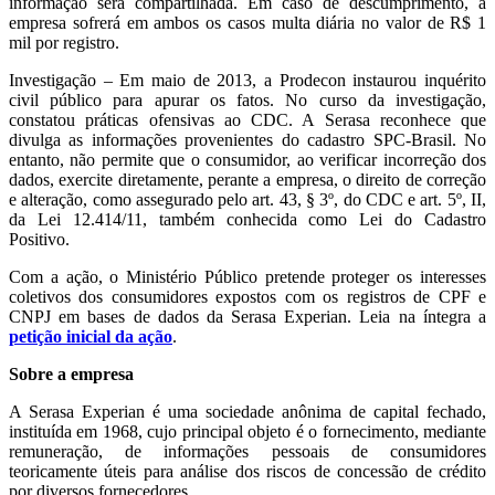
informação será compartilhada. Em caso de descumprimento, a
empresa sofrerá em ambos os casos multa diária no valor de R$ 1
mil por registro.
Investigação – Em maio de 2013, a Prodecon instaurou inquérito
civil público para apurar os fatos. No curso da investigação,
constatou práticas ofensivas ao CDC. A Serasa reconhece que
divulga as informações provenientes do cadastro SPC-Brasil. No
entanto, não permite que o consumidor, ao verificar incorreção dos
dados, exercite diretamente, perante a empresa, o direito de correção
e alteração, como assegurado pelo art. 43, § 3º, do CDC e art. 5º, II,
da Lei 12.414/11, também conhecida como Lei do Cadastro
Positivo.
Com a ação, o Ministério Público pretende proteger os interesses
coletivos dos consumidores expostos com os registros de CPF e
CNPJ em bases de dados da Serasa Experian. Leia na íntegra a
petição inicial da ação
.
Sobre a empresa
A Serasa Experian é uma sociedade anônima de capital fechado,
instituída em 1968, cujo principal objeto é o fornecimento, mediante
remuneração, de informações pessoais de consumidores
teoricamente úteis para análise dos riscos de concessão de crédito
por diversos fornecedores.