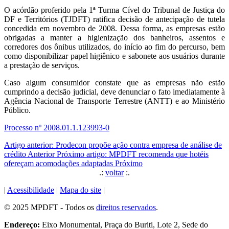
O acórdão proferido pela 1
ª
Turma Cível do Tribunal de Justiça do
DF e Territórios (TJDFT) ratifica decisão de antecipação de tutela
concedida em novembro de 2008. Dessa forma, as empresas estão
obrigadas a manter a higienização dos banheiros, assentos e
corredores dos ônibus utilizados, do início ao fim do percurso, bem
como disponibilizar papel higiênico e sabonete aos usuários durante
a prestação de serviços.
Caso algum consumidor constate que as empresas não estão
cumprindo a decisão judicial, deve denunciar o fato imediatamente à
Agência Nacional de Transporte Terrestre (ANTT) e ao Ministério
Público.
Processo nº 2008.01.1.123993-0
Artigo anterior: Prodecon propõe ação contra empresa de análise de
crédito
Anterior
Próximo artigo: MPDFT recomenda que hotéis
ofereçam acomodações adaptadas
Próximo
.:
voltar
:.
|
Acessibilidade
|
Mapa do site
|
© 2025 MPDFT - Todos os
direitos reservados
.
Endereço:
Eixo Monumental, Praça do Buriti, Lote 2, Sede do