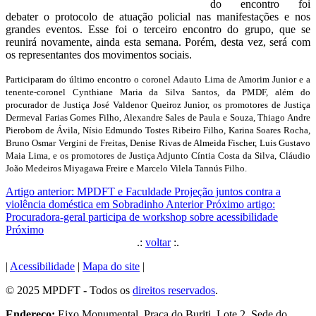
do encontro foi
debater o protocolo de atuação policial nas manifestações e nos
grandes eventos. Esse foi o terceiro encontro do grupo, que se
reunirá novamente, ainda esta semana. Porém, desta vez, será com
os representantes dos movimentos sociais.
Participaram do último encontro o coronel Adauto Lima de Amorim Junior e a
tenente-coronel Cynthiane Maria da Silva Santos, da PMDF, além do
procurador de Justiça José Valdenor Queiroz Junior, os promotores de Justiça
Dermeval Farias Gomes Filho, Alexandre Sales de Paula e Souza, Thiago Andre
Pierobom de Ávila, Nísio Edmundo Tostes Ribeiro Filho, Karina Soares Rocha,
Bruno Osmar Vergini de Freitas, Denise Rivas de Almeida Fischer, Luis Gustavo
Maia Lima, e os promotores de Justiça Adjunto Cíntia Costa da Silva, Cláudio
João Medeiros Miyagawa Freire e Marcelo Vilela Tannús Filho.
Artigo anterior: MPDFT e Faculdade Projeção juntos contra a
violência doméstica em Sobradinho
Anterior
Próximo artigo:
Procuradora-geral participa de workshop sobre acessibilidade
Próximo
.:
voltar
:.
|
Acessibilidade
|
Mapa do site
|
© 2025 MPDFT - Todos os
direitos reservados
.
Endereço:
Eixo Monumental, Praça do Buriti, Lote 2, Sede do