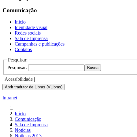
the
screen
Comunicação
reader
to
Início
help
Identidade visual
you
Redes sociais
navigate
Sala de Imprensa
and
Campanhas e publicações
interact
Contatos
with
the
Pesquisar:
content.
Pesquisar:
Busca
|
Acessibilidade
|
Abrir tradutor de Libras (VLibras)
Intranet
Início
Comunicação
Sala de Imprensa
Notícias
Notícias 2013