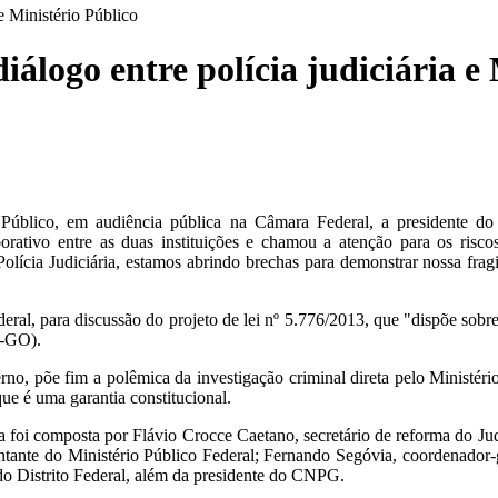
e Ministério Público
álogo entre polícia judiciária e 
io Público, em audiência pública na Câmara Federal, a presidente d
orativo entre as duas instituições e chamou a atenção para os risc
 Polícia Judiciária, estamos abrindo brechas para demonstrar nossa frag
deral, para discussão do projeto de lei nº 5.776/2013, que "dispõe sobre
T-GO).
o, põe fim a polêmica da investigação criminal direta pelo Ministério
ue é uma garantia constitucional.
oi composta por Flávio Crocce Caetano, secretário de reforma do Judic
ntante do Ministério Público Federal; Fernando Segóvia, coordenador-g
l do Distrito Federal, além da presidente do CNPG.