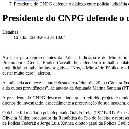
Presidente do CNPG defende o diálogo entre polícia judiciária 
Presidente do CNPG defende o di
Detalhes
Criado: 20/08/2013 às 18:04
Ao falar para representantes da Polícia Judiciária e do Ministér
Procuradores-Gerais, Eunice Carvalhido, defendeu o trabalho colab
prejudicial ao trabalho investigativo. “Nós, o Ministério Público e a
custar muito caro”, alertou.
A audiência acontece na tarde desta terça-feira, dia 20, na Câmara Fe
e dá outras providências", de autoria da deputada Marina Santana (P
A presidente do CNPG destacou ainda que o referido projeto é modern
direitos do investigado, especialmente a preservação de sua imagem, q
O debate foi mediado pelo deputado Otávio Leite (PSDB-RJ). A mesa f
Oliveira Miller, procurador da República do Rio de Janeiro e represe
de Polícia Federal; e Jorge Luiz Xavier, diretor-geral da Polícia Civi