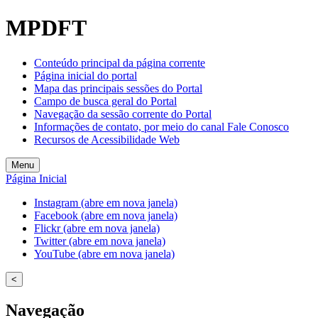
Welcome
MPDFT
to
All
in
Conteúdo principal da página corrente
One
Página inicial do portal
Accessibility
Mapa das principais sessões do Portal
screen
Campo de busca geral do Portal
reader.
Navegação da sessão corrente do Portal
To
Informações de contato, por meio do canal Fale Conosco
start
Recursos de Acessibilidade Web
the
All
Menu
in
Página Inicial
One
Accessibility
Instagram (abre em nova janela)
screen
Facebook (abre em nova janela)
reader,
Flickr (abre em nova janela)
press
Twitter (abre em nova janela)
"Ctrl
YouTube (abre em nova janela)
+
/".
<
This
shortcut
Navegação
activates