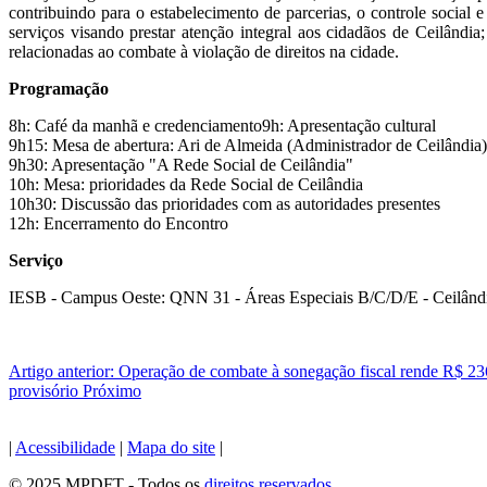
contribuindo para o estabelecimento de parcerias, o controle social e
serviços visando prestar atenção integral aos cidadãos de Ceilândia
relacionadas ao combate à violação de direitos na cidade.
Programação
8h: Café da manhã e credenciamento9h: Apresentação cultural
9h15: Mesa de abertura: Ari de Almeida (Administrador de Ceilândia
9h30: Apresentação "A Rede Social de Ceilândia"
10h: Mesa: prioridades da Rede Social de Ceilândia
10h30: Discussão das prioridades com as autoridades presentes
12h: Encerramento do Encontro
Serviço
IESB - Campus Oeste: QNN 31 - Áreas Especiais B/C/D/E - Ceilândi
Artigo anterior: Operação de combate à sonegação fiscal rende R$ 2
provisório
Próximo
|
Acessibilidade
|
Mapa do site
|
© 2025 MPDFT - Todos os
direitos reservados
.