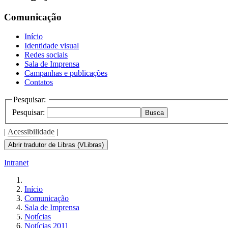
the
screen
Comunicação
reader
to
Início
help
Identidade visual
you
Redes sociais
navigate
Sala de Imprensa
and
Campanhas e publicações
interact
Contatos
with
the
Pesquisar:
content.
Pesquisar:
Busca
|
Acessibilidade
|
Abrir tradutor de Libras (VLibras)
Intranet
Início
Comunicação
Sala de Imprensa
Notícias
Notícias 2011