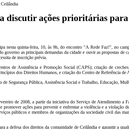
 Ceilândia
discutir ações prioritárias para
ipa nesta quinta-feira, 10, às 9h, do encontro "A Rede Faz!", no ca
s do governo as principais demandas da cidade e ouvir as propostas de
essita de inscrição prévia.
Centros de Assistência e Promoção Social (CAPS); criação de creches
rincípios dos Direitos Humanos, e criação do Centro de Referência de 
do de Segurança Pública, Assistência Social e Trabalho, Educação, Mul
ereiro de 2008, a partir da iniciativa do Serviço de Atendimento a Fa
e promover ações para prevenir e enfrentar a violência e a violação de
viços públicos e membros de organizações da sociedade civil das mais
os para a defesa dos direitos da comunidade de Ceilândia e garantir a q