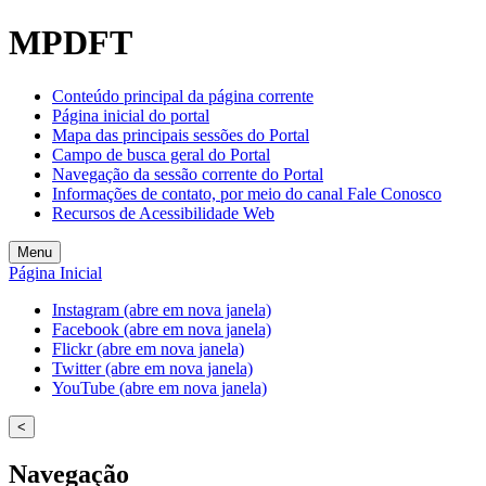
Welcome
MPDFT
to
All
in
Conteúdo principal da página corrente
One
Página inicial do portal
Accessibility
Mapa das principais sessões do Portal
screen
Campo de busca geral do Portal
reader.
Navegação da sessão corrente do Portal
To
Informações de contato, por meio do canal Fale Conosco
start
Recursos de Acessibilidade Web
the
All
Menu
in
Página Inicial
One
Accessibility
Instagram (abre em nova janela)
screen
Facebook (abre em nova janela)
reader,
Flickr (abre em nova janela)
press
Twitter (abre em nova janela)
"Ctrl
YouTube (abre em nova janela)
+
/".
<
This
shortcut
Navegação
activates