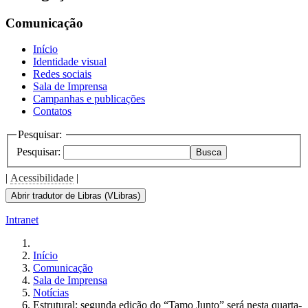
the
screen
Comunicação
reader
to
Início
help
Identidade visual
you
Redes sociais
navigate
Sala de Imprensa
and
Campanhas e publicações
interact
Contatos
with
the
Pesquisar:
content.
Pesquisar:
Busca
|
Acessibilidade
|
Abrir tradutor de Libras (VLibras)
Intranet
Início
Comunicação
Sala de Imprensa
Notícias
Estrutural: segunda edição do “Tamo Junto” será nesta quarta-