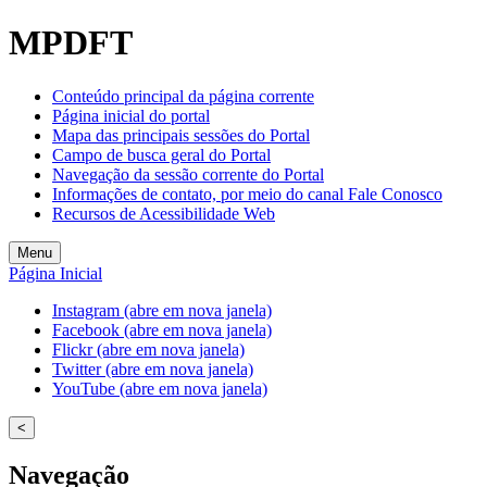
Welcome
MPDFT
to
All
in
Conteúdo principal da página corrente
One
Página inicial do portal
Accessibility
Mapa das principais sessões do Portal
screen
Campo de busca geral do Portal
reader.
Navegação da sessão corrente do Portal
To
Informações de contato, por meio do canal Fale Conosco
start
Recursos de Acessibilidade Web
the
All
Menu
in
Página Inicial
One
Accessibility
Instagram (abre em nova janela)
screen
Facebook (abre em nova janela)
reader,
Flickr (abre em nova janela)
press
Twitter (abre em nova janela)
"Ctrl
YouTube (abre em nova janela)
+
/".
<
This
shortcut
Navegação
activates