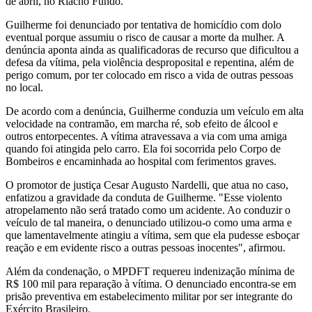
de abril, no Riacho Fundo.
Guilherme foi denunciado por tentativa de homicídio com dolo
eventual porque assumiu o risco de causar a morte da mulher. A
denúncia aponta ainda as qualificadoras de recurso que dificultou a
defesa da vítima, pela violência desproposital e repentina, além de
perigo comum, por ter colocado em risco a vida de outras pessoas
no local.
De acordo com a denúncia, Guilherme conduzia um veículo em alta
velocidade na contramão, em marcha ré, sob efeito de álcool e
outros entorpecentes. A vítima atravessava a via com uma amiga
quando foi atingida pelo carro. Ela foi socorrida pelo Corpo de
Bombeiros e encaminhada ao hospital com ferimentos graves.
O promotor de justiça Cesar Augusto Nardelli, que atua no caso,
enfatizou a gravidade da conduta de Guilherme. "Esse violento
atropelamento não será tratado como um acidente. Ao conduzir o
veículo de tal maneira, o denunciado utilizou-o como uma arma e
que lamentavelmente atingiu a vítima, sem que ela pudesse esboçar
reação e em evidente risco a outras pessoas inocentes", afirmou.
Além da condenação, o MPDFT requereu indenização mínima de
R$ 100 mil para reparação à vítima. O denunciado encontra-se em
prisão preventiva em estabelecimento militar por ser integrante do
Exército Brasileiro.