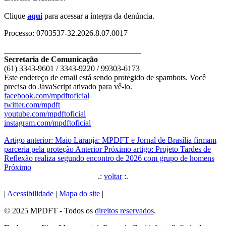
Clique
aqui
para acessar a íntegra da denúncia.
Processo: 0703537-32.2026.8.07.0017
__________________________________
Secretaria de Comunicação
(61) 3343-9601 / 3343-9220 / 99303-6173
Este endereço de email está sendo protegido de spambots. Você
precisa do JavaScript ativado para vê-lo.
facebook.com/mpdftoficial
twitter.com/mpdft
youtube.com/mpdftoficial
instagram.com/mpdftoficial
Artigo anterior: Maio Laranja: MPDFT e Jornal de Brasília firmam
parceria pela proteção
Anterior
Próximo artigo: Projeto Tardes de
Reflexão realiza segundo encontro de 2026 com grupo de homens
Próximo
.:
voltar
:.
|
Acessibilidade
|
Mapa do site
|
© 2025 MPDFT - Todos os
direitos reservados
.