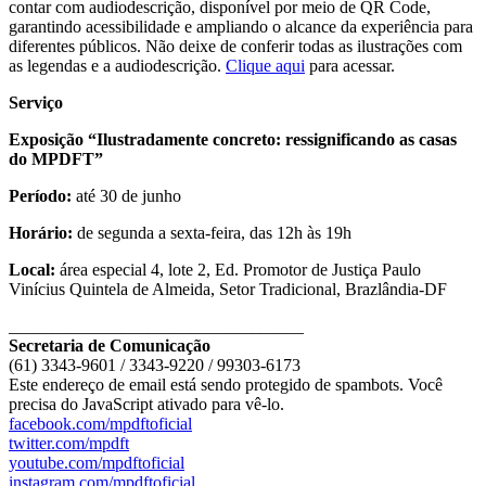
contar com audiodescrição, disponível por meio de QR Code,
garantindo acessibilidade e ampliando o alcance da experiência para
diferentes públicos. Não deixe de conferir todas as ilustrações com
as legendas e a audiodescrição.
Clique aqui
para acessar.
Serviço
Exposição “Ilustradamente concreto: ressignificando as casas
do MPDFT”
Período:
até 30 de junho
Horário:
de segunda a sexta-feira, das 12h às 19h
Local:
área especial 4, lote 2, Ed. Promotor de Justiça Paulo
Vinícius Quintela de Almeida, Setor Tradicional, Brazlândia-DF
__________________________________
Secretaria de Comunicação
(61) 3343-9601 / 3343-9220 / 99303-6173
Este endereço de email está sendo protegido de spambots. Você
precisa do JavaScript ativado para vê-lo.
facebook.com/mpdftoficial
twitter.com/mpdft
youtube.com/mpdftoficial
instagram.com/mpdftoficial