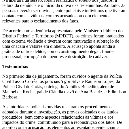
Na abertura da sessão, foram realizados o sorteio dos jurados, a
leitura da denúncia e o início da oitiva das testemunhas. Ao todo, 23
pessoas deverão ser ouvidas, entre policiais e indivíduos que tiveram
contato com as vítimas, com os acusados ou com elementos
relevantes para o esclarecimento dos fatos.
De acordo com a denúncia apresentada pelo Ministério Público do
Distrito Federal e Territórios (MPDFT), os crimes foram praticados
com extrema violência e tiveram como motivação a subtração de
uma chácara e valores em dinheiro. A acusação aponta ainda a
prática de outros delitos, como constrangimento ilegal, fraude
processual, corrupção de menores e destruição de cadáver.
Testemunhas
No primeiro dia de julgamento, foram ouvidos o agente da Polícia
Civil Tassio Corrêa; os policiais Ygor Silva e Raulison Lopes, da
Polícia Civil de Goiás; o delegado Achilles Benedito; além de
Manoel da Rocha, pai de Cláudia e avô de Ana Beatriz, e Edimilson
Barbosa.
As autoridades policiais ouvidas relataram os procedimentos
adotados durante a investigação, as provas coletadas e os laudos
produzidos, bem como aspectos relacionados às vítimas e aos
impactos do crime, contribuindo para a reconstrução dos fatos. De
acordo com a acusação, os elementos apresentados evidenciam a