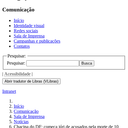
Comunicação
Início
Identidade visual
Redes sociais
Sala de Imprensa
Campanhas e publicações
Contatos
Pesquisar:
Pesquisar:
Busca
|
Acessibilidade
|
Abrir tradutor de Libras (VLibras)
Intranet
Início
Comunicação
Sala de Imprensa
Notícias
Chacina do DF: começa júri de acusados pela morte de 10