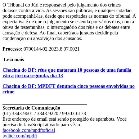
O Tribunal do Júri é responsável pelo julgamento dos crimes
dolosos contra a vida. As sessões são públicas, e qualquer cidadão
pode acompanhá-las, desde que respeitadas as normas do tribunal. A
expectativa é de que o julgamento se estenda por vários dias, com a
oitiva de testemunhas, o interrogatório dos réus e os debates entre
acusação e defesa. Ao final, caberá aos jurados decidir pela
condenação ou absolvição dos acusados.
Processo:
0700144-92.2023.8.07.0021
Leia mais
Chacina do DF: réus que mataram 10 pessoas de uma família
vão a júri na segunda, dia 13
Chacina do DF: MPDFT denuncia cinco pessoas envolvidas no
crime
__________________________________
Secretaria de Comunicação
(61) 3343-9601 / 3343-9220 / 99303-6173
Este endereço de email está sendo protegido de spambots. Você
precisa do JavaScript ativado para vê-lo.
facebook.com/mpdftoficial
twitter.com/mpdft