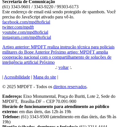
Secretaria de Comunicação
(61) 3343-9601 / 3343-9220 / 99303-6173
Este endereço de email está sendo protegido de spambots. Você
precisa do JavaScript ativado para vê-lo.
facebook.com/mpdftoficial
twitter.com/mpdft
youtube.com/mpdftoficial
instagram.com/mpdftoficial
Artigo anterior: MPDFT realiza instrução técnica para policiais
militares do Bope
Anterior
Próximo artigo: MPDFT amplia
cooperação nacional com o compartilhamento de soluções de
inteligência artificial
Próximo
.:
voltar
:.
|
Acessibilidade
|
Mapa do site
|
© 2025 MPDFT - Todos os
direitos reservados
.
Endereço:
Eixo Monumental, Praça do Buriti, Lote 2, Sede do
MPDFT, Brasília-DF – CEP 70.091-900
Horário de funcionamento para atendimento ao público
externo:
em dias úteis, das 12h às 19h
Telefone:
(61) 3343-9500 (atendimento em dias úteis, das 9h às
19h)
Plantão (sábados, domingos e feriados):
(61) 3214-4444