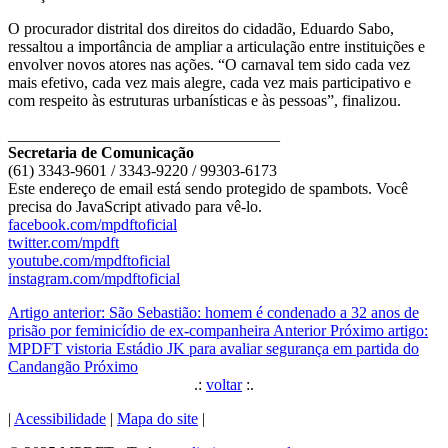
O procurador distrital dos direitos do cidadão, Eduardo Sabo,
ressaltou a importância de ampliar a articulação entre instituições e
envolver novos atores nas ações. “O carnaval tem sido cada vez
mais efetivo, cada vez mais alegre, cada vez mais participativo e
com respeito às estruturas urbanísticas e às pessoas”, finalizou.
__________________________________
Secretaria de Comunicação
(61) 3343-9601 / 3343-9220 / 99303-6173
Este endereço de email está sendo protegido de spambots. Você
precisa do JavaScript ativado para vê-lo.
facebook.com/mpdftoficial
twitter.com/mpdft
youtube.com/mpdftoficial
instagram.com/mpdftoficial
Artigo anterior: São Sebastião: homem é condenado a 32 anos de
prisão por feminicídio de ex-companheira
Anterior
Próximo artigo:
MPDFT vistoria Estádio JK para avaliar segurança em partida do
Candangão
Próximo
.:
voltar
:.
|
Acessibilidade
|
Mapa do site
|