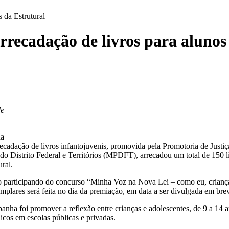
 da Estrutural
ecadação de livros para alunos 
de
cadação de livros infantojuvenis, promovida pela Promotoria de Justiça
 do Distrito Federal e Territórios (MPDFT), arrecadou um total de 150 
ural.
o participando do concurso “Minha Voz na Nova Lei – como eu, criança 
emplares será feita no dia da premiação, em data a ser divulgada em bre
nha foi promover a reflexão entre crianças e adolescentes, de 9 a 14 an
nicos em escolas públicas e privadas.