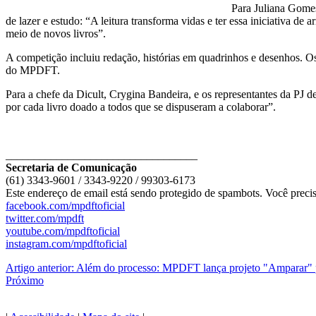
Para Juliana Gomes
de lazer e estudo: “A leitura transforma vidas e ter essa iniciativa 
meio de novos livros”.
A competição incluiu redação, histórias em quadrinhos e desenhos. O
do MPDFT.
Para a chefe da Dicult, Crygina Bandeira, e os representantes da PJ d
por cada livro doado a todos que se dispuseram a colaborar”.
__________________________________
Secretaria de Comunicação
(61) 3343-9601 / 3343-9220 / 99303-6173
Este endereço de email está sendo protegido de spambots. Você precis
facebook.com/mpdftoficial
twitter.com/mpdft
youtube.com/mpdftoficial
instagram.com/mpdftoficial
Artigo anterior: Além do processo: MPDFT lança projeto "Amparar" p
Próximo