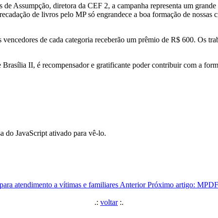
 de Assumpção, diretora da CEF 2, a campanha representa um grande in
de arrecadação de livros pelo MP só engrandece a boa formação de nossas
s vencedores de cada categoria receberão um prêmio de R$ 600. Os tra
e Brasília II, é recompensador e gratificante poder contribuir com a f
a do JavaScript ativado para vê-lo.
ara atendimento a vítimas e familiares
Anterior
Próximo artigo: MPDFT
.:
voltar
:.