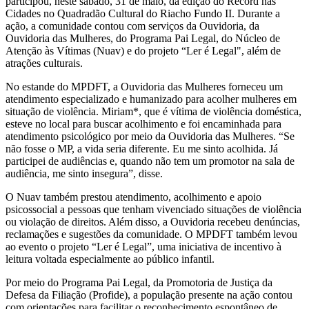
participou, neste sábado, 31 de maio, da edição do Record nas
Cidades no Quadradão Cultural do Riacho Fundo II. Durante a
ação, a comunidade contou com serviços da Ouvidoria, da
Ouvidoria das Mulheres, do Programa Pai Legal, do Núcleo de
Atenção às Vítimas (Nuav) e do projeto “Ler é Legal", além de
atrações culturais.
No estande do MPDFT, a Ouvidoria das Mulheres forneceu um
atendimento especializado e humanizado para acolher mulheres em
situação de violência. Miriam*, que é vítima de violência doméstica,
esteve no local para buscar acolhimento e foi encaminhada para
atendimento psicológico por meio da Ouvidoria das Mulheres. “Se
não fosse o MP, a vida seria diferente. Eu me sinto acolhida. Já
participei de audiências e, quando não tem um promotor na sala de
audiência, me sinto insegura”, disse.
O Nuav também prestou atendimento, acolhimento e apoio
psicossocial a pessoas que tenham vivenciado situações de violência
ou violação de direitos. Além disso, a Ouvidoria recebeu denúncias,
reclamações e sugestões da comunidade. O MPDFT também levou
ao evento o projeto “Ler é Legal”, uma iniciativa de incentivo à
leitura voltada especialmente ao público infantil.
Por meio do Programa Pai Legal, da Promotoria de Justiça da
Defesa da Filiação (Profide), a população presente na ação contou
com orientações para facilitar o reconhecimento espontâneo de