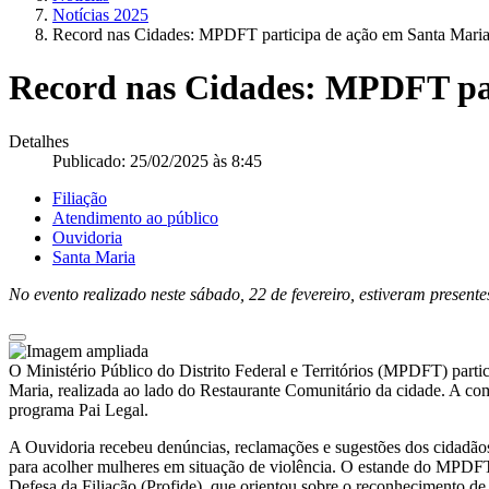
Notícias 2025
Record nas Cidades: MPDFT participa de ação em Santa Mari
Record nas Cidades: MPDFT par
Detalhes
Publicado: 25/02/2025 às 8:45
Filiação
Atendimento ao público
Ouvidoria
Santa Maria
No evento realizado neste sábado, 22 de fevereiro, estiveram presen
O Ministério Público do Distrito Federal e Territórios (MPDFT) parti
Maria, realizada ao lado do Restaurante Comunitário da cidade. A c
programa Pai Legal.
A Ouvidoria recebeu denúncias, reclamações e sugestões dos cidadão
para acolher mulheres em situação de violência. O estande do MPDFT
Defesa da Filiação (Profide), que orientou sobre o reconhecimento de 