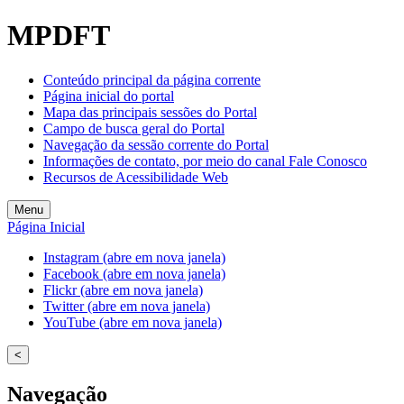
Welcome
MPDFT
to
All
in
Conteúdo principal da página corrente
One
Página inicial do portal
Accessibility
Mapa das principais sessões do Portal
screen
Campo de busca geral do Portal
reader.
Navegação da sessão corrente do Portal
To
Informações de contato, por meio do canal Fale Conosco
start
Recursos de Acessibilidade Web
the
All
Menu
in
Página Inicial
One
Accessibility
Instagram (abre em nova janela)
screen
Facebook (abre em nova janela)
reader,
Flickr (abre em nova janela)
press
Twitter (abre em nova janela)
"Ctrl
YouTube (abre em nova janela)
+
/".
<
This
shortcut
Navegação
activates