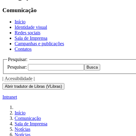
the
screen
Comunicação
reader
to
Início
help
Identidade visual
you
Redes sociais
navigate
Sala de Imprensa
and
Campanhas e publicações
interact
Contatos
with
the
Pesquisar:
content.
Pesquisar:
Busca
|
Acessibilidade
|
Abrir tradutor de Libras (VLibras)
Intranet
Início
Comunicação
Sala de Imprensa
Notícias
Notícias