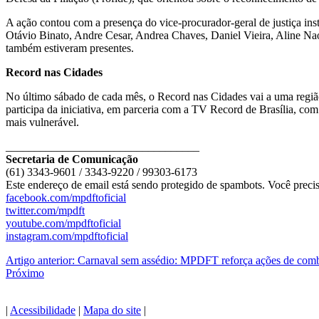
A ação contou com a presença do vice-procurador-geral de justiça in
Otávio Binato, Andre Cesar, Andrea Chaves, Daniel Vieira, Aline Nao
também estiveram presentes.
Record nas Cidades
No último sábado de cada mês, o Record nas Cidades vai a uma regiã
participa da iniciativa, em parceria com a TV Record de Brasília, com
mais vulnerável.
__________________________________
Secretaria de Comunicação
(61) 3343-9601 / 3343-9220 / 99303-6173
Este endereço de email está sendo protegido de spambots. Você precis
facebook.com/mpdftoficial
twitter.com/mpdft
youtube.com/mpdftoficial
instagram.com/mpdftoficial
Artigo anterior: Carnaval sem assédio: MPDFT reforça ações de com
Próximo
|
Acessibilidade
|
Mapa do site
|