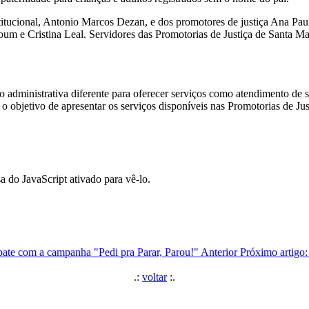
stitucional, Antonio Marcos Dezan, e dos promotores de justiça Ana Pa
um e Cristina Leal. Servidores das Promotorias de Justiça de Santa Ma
o administrativa diferente para oferecer serviços como atendimento d
 o objetivo de apresentar os serviços disponíveis nas Promotorias de Ju
a do JavaScript ativado para vê-lo.
bate com a campanha "Pedi pra Parar, Parou!"
Anterior
Próximo artigo:
.:
voltar
:.