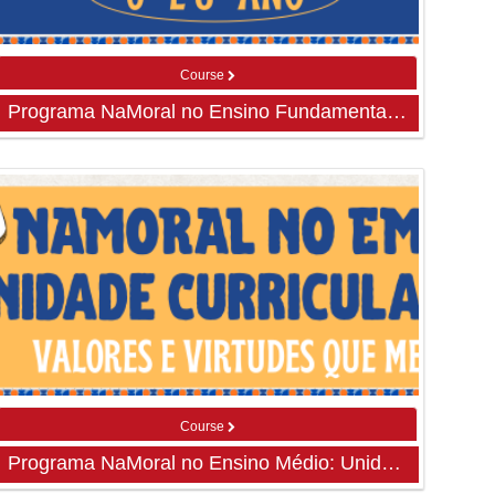
Course
Programa NaMoral no Ensino Fundamental: Anos Finais (6º e 8º Ano)
NAMORAL no Ensino Fundamental: Anos Finais (6º e
8º Ano)
Course
Programa NaMoral no Ensino Médio: Unidade Curricular 2 - Valores e virtudes que me movem