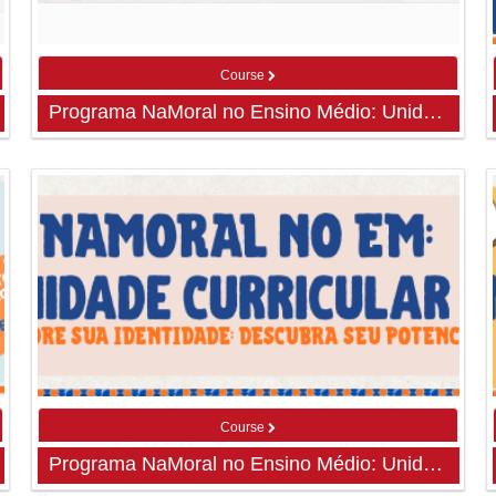
Course
Programa NaMoral no Ensino Médio: Unidade Curricular 3 - Roteiro da minha jornada de vida
Programa NaMoral no Ensino Médio: Unidade
Curricular 3 - Roteiro da...
Course
Programa NaMoral no Ensino Médio: Unidade Curricular 1 - Explore sua identidade: descubra seu potencial