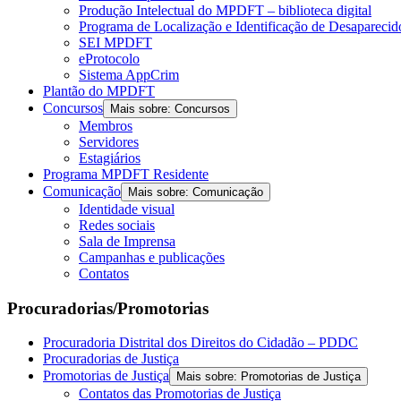
Produção Intelectual do MPDFT – biblioteca digital
Programa de Localização e Identificação de Desapareci
SEI MPDFT
eProtocolo
Sistema AppCrim
Plantão do MPDFT
Concursos
Mais sobre: Concursos
Membros
Servidores
Estagiários
Programa MPDFT Residente
Comunicação
Mais sobre: Comunicação
Identidade visual
Redes sociais
Sala de Imprensa
Campanhas e publicações
Contatos
Procuradorias/Promotorias
Procuradoria Distrital dos Direitos do Cidadão – PDDC
Procuradorias de Justiça
Promotorias de Justiça
Mais sobre: Promotorias de Justiça
Contatos das Promotorias de Justiça