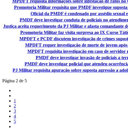
MPDFT requisita informações sobre infestação de ratos 
Promotoria Militar requisita que PMDF investigue suposta es
Oficial da PMDF é condenado por assédio sexual 
PMDF deve investigar conduta de policiais no atendimen
Justiça aceita requerimento da PJ Militar e afasta comandante
Promotoria Militar faz visita surpresa ao IX Curso Tát
MPDFT e PCDF discutem investigação de crimes supos
MPDFT requer investigação de morte de jovem após 
MPDFT requisita investigação em caso de servidor 
PMDF deve investigar invasão de policiais a ter
PMDF deve investigar policial que atendeu ocorrência
PJ Militar requisita apuração sobre suposta agressão a adole
Página 2 de 5
1
2
3
4
5