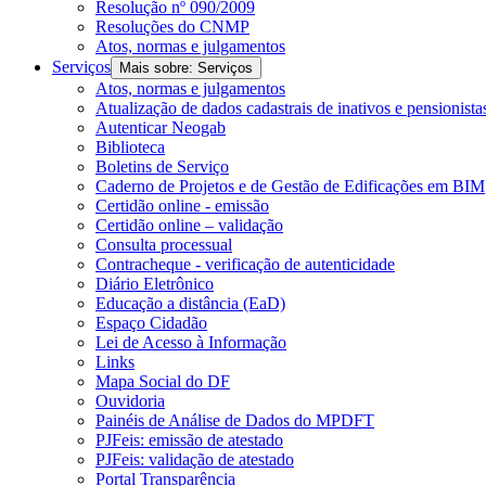
Resolução nº 090/2009
Resoluções do CNMP
Atos, normas e julgamentos
Serviços
Mais sobre: Serviços
Atos, normas e julgamentos
Atualização de dados cadastrais de inativos e pensionista
Autenticar Neogab
Biblioteca
Boletins de Serviço
Caderno de Projetos e de Gestão de Edificações em BIM
Certidão online - emissão
Certidão online – validação
Consulta processual
Contracheque - verificação de autenticidade
Diário Eletrônico
Educação a distância (EaD)
Espaço Cidadão
Lei de Acesso à Informação
Links
Mapa Social do DF
Ouvidoria
Painéis de Análise de Dados do MPDFT
PJFeis: emissão de atestado
PJFeis: validação de atestado
Portal Transparência