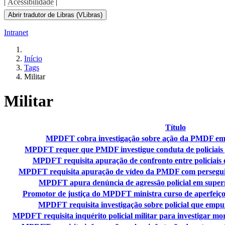
|
Acessibilidade
|
Abrir tradutor de Libras (VLibras)
Intranet
Início
Tags
Militar
Militar
Título
MPDFT cobra investigação sobre ação da PMDF em p
MPDFT requer que PMDF investigue conduta de policiais p
MPDFT requisita apuração de confronto entre policiais
MPDFT requisita apuração de vídeo da PMDF com perseguiçã
MPDFT apura denúncia de agressão policial em super
Promotor de justiça do MPDFT ministra curso de aperfeiçoa
MPDFT requisita investigação sobre policial que emp
MPDFT requisita inquérito policial militar para investigar mo