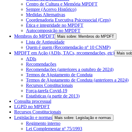
Centro de Cultura e Memória MPDFT
Sempre (Acervo Histórico)
Medidas Alternativas
Coordenadoria Executiva Psicossocial (Ceps)
Ética e integridade no MPDFT
Autocomposição no MPDFT
Membros do MPDFT
Mais sobre: Membros do MPDFT
Lista de Antiguidade
Quem é quem (Recomendação nº 10 CNMP)
MPDFT em Ação (ADIs, TACs, recomendações, etc)
Mais so
ADIs
Recomendações
Recomendações (anteriores a outubro de 2024)
Termos de Ajustamento de Conduta
Termos de Ajustamento de Conduta (anteriores a 2024)
Recursos Constitucionais
Força-tarefa Covid-19
Estatísticas (a partir de 2013)
Consulta processual
LGPD no MPDFT
Recursos Constitucionais
Legislação e normas
Mais sobre: Legislação e normas
Regimento interno
Lei Complementar nº 75/1993