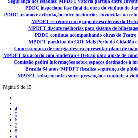
Segurança nos estádios: MPDFT vistoria partida entre Juventu
PDDC inspeciona fase final da obra do viaduto do Ja
PDDC promove articulação entre instituições envolvidas na ref
MPDFT se reúne com grupo de escoteiros do Distri
MPDFT discute melhorias para sistema de bilhetage
PDDC continua acompanhando obras do Teatro 
MPDFT participa do GDF Mais Perto do Cidadão e
Concessionária de energia deverá apresentar plano de man
MPDFT faz acordo com Sindetran e Detran para ajuste de cond
Comissão pedirá informações sobre espaços destinados à im
Brasília 64 anos: MPDFT fiscaliza segurança do públi
MPDFT sedia encontro sobre prevenção e combate à violê
Página 9 de 15
4
5
6
7
8
9