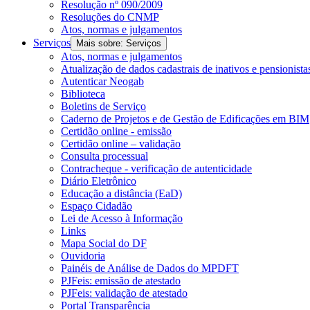
Resolução nº 090/2009
Resoluções do CNMP
Atos, normas e julgamentos
Serviços
Mais sobre: Serviços
Atos, normas e julgamentos
Atualização de dados cadastrais de inativos e pensionista
Autenticar Neogab
Biblioteca
Boletins de Serviço
Caderno de Projetos e de Gestão de Edificações em BIM
Certidão online - emissão
Certidão online – validação
Consulta processual
Contracheque - verificação de autenticidade
Diário Eletrônico
Educação a distância (EaD)
Espaço Cidadão
Lei de Acesso à Informação
Links
Mapa Social do DF
Ouvidoria
Painéis de Análise de Dados do MPDFT
PJFeis: emissão de atestado
PJFeis: validação de atestado
Portal Transparência