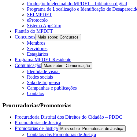
Produção Intelectual do MPDFT – biblioteca digital
Programa de Localização e Identificação de Desapareci
SEI MPDFT
eProtocolo
Sistema AppCrim
Plantão do MPDFT
Concursos
Mais sobre: Concursos
Membros
Servidores
Estagiários
Programa MPDFT Residente
Comunicação
Mais sobre: Comunicação
Identidade visual
Redes sociais
Sala de Imprensa
Campanhas e publicações
Contatos
Procuradorias/Promotorias
Procuradoria Distrital dos Direitos do Cidadão – PDDC
Procuradorias de Justiça
Promotorias de Justiça
Mais sobre: Promotorias de Justiça
Contatos das Promotorias de Justiça