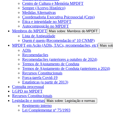
Centro de Cultura e Memória MPDFT
Sempre (Acervo Histórico)
Medidas Alternativas
Coordenadoria Executiva Psicossocial (Ceps)
Ética e integridade no MPDFT
Autocomposição no MPDFT
Membros do MPDFT
Mais sobre: Membros do MPDFT
Lista de Antiguidade
Quem é quem (Recomendação nº 10 CNMP)
MPDFT em Ação (ADIs, TACs, recomendações, etc)
Mais so
ADIs
Recomendações
Recomendações (anteriores a outubro de 2024)
Termos de Ajustamento de Conduta
Termos de Ajustamento de Conduta (anteriores a 2024)
Recursos Constitucionais
Força-tarefa Covid-19
Estatísticas (a partir de 2013)
Consulta processual
LGPD no MPDFT
Recursos Constitucionais
Legislação e normas
Mais sobre: Legislação e normas
Regimento interno
Lei Complementar nº 75/1993