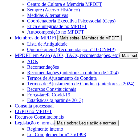
Centro de Cultura e Memória MPDFT
Sempre (Acervo Histórico)
Medidas Alternativas
Coordenadoria Executiva Psicossocial (Ceps)
Ética e integridade no MPDFT
Autocomposição no MPDFT
Membros do MPDFT
Mais sobre: Membros do MPDFT
Lista de Antiguidade
Quem é quem (Recomendação nº 10 CNMP)
MPDFT em Ação (ADIs, TACs, recomendações, etc)
Mais so
ADIs
Recomendações
Recomendações (anteriores a outubro de 2024)
Termos de Ajustamento de Conduta
Termos de Ajustamento de Conduta (anteriores a 2024)
Recursos Constitucionais
Força-tarefa Covid-19
Estatísticas (a partir de 2013)
Consulta processual
LGPD no MPDFT
Recursos Constitucionais
Legislação e normas
Mais sobre: Legislação e normas
Regimento interno
Lei Complementar nº 75/1993