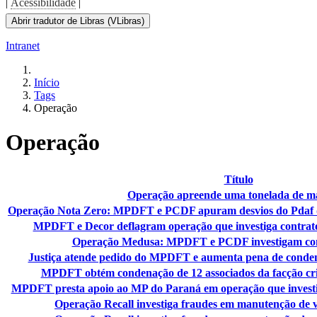
|
Acessibilidade
|
Abrir tradutor de Libras (VLibras)
Intranet
Início
Tags
Operação
Operação
Título
Operação apreende uma tonelada de 
Operação Nota Zero: MPDFT e PCDF apuram desvios do Pdaf d
MPDFT e Decor deflagram operação que investiga contrato
Operação Medusa: MPDFT e PCDF investigam con
Justiça atende pedido do MPDFT e aumenta pena de conde
MPDFT obtém condenação de 12 associados da facção c
MPDFT presta apoio ao MP do Paraná em operação que investig
Operação Recall investiga fraudes em manutenção de 