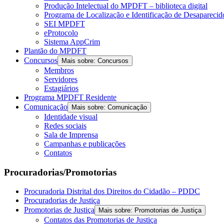
Produção Intelectual do MPDFT – biblioteca digital
Programa de Localização e Identificação de Desapareci
SEI MPDFT
eProtocolo
Sistema AppCrim
Plantão do MPDFT
Concursos
Mais sobre: Concursos
Membros
Servidores
Estagiários
Programa MPDFT Residente
Comunicação
Mais sobre: Comunicação
Identidade visual
Redes sociais
Sala de Imprensa
Campanhas e publicações
Contatos
Procuradorias/Promotorias
Procuradoria Distrital dos Direitos do Cidadão – PDDC
Procuradorias de Justiça
Promotorias de Justiça
Mais sobre: Promotorias de Justiça
Contatos das Promotorias de Justiça