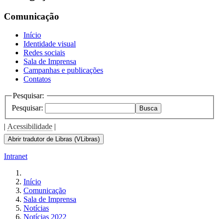
the
screen
Comunicação
reader
to
Início
help
Identidade visual
you
Redes sociais
navigate
Sala de Imprensa
and
Campanhas e publicações
interact
Contatos
with
the
Pesquisar:
content.
Pesquisar:
Busca
|
Acessibilidade
|
Abrir tradutor de Libras (VLibras)
Intranet
Início
Comunicação
Sala de Imprensa
Notícias
Notícias 2022