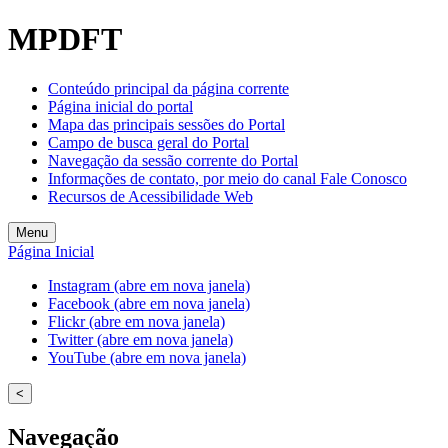
Welcome
MPDFT
to
All
in
Conteúdo principal da página corrente
One
Página inicial do portal
Accessibility
Mapa das principais sessões do Portal
screen
Campo de busca geral do Portal
reader.
Navegação da sessão corrente do Portal
To
Informações de contato, por meio do canal Fale Conosco
start
Recursos de Acessibilidade Web
the
All
Menu
in
Página Inicial
One
Accessibility
Instagram (abre em nova janela)
screen
Facebook (abre em nova janela)
reader,
Flickr (abre em nova janela)
press
Twitter (abre em nova janela)
"Ctrl
YouTube (abre em nova janela)
+
/".
<
This
shortcut
Navegação
activates