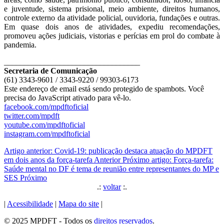
e juventude, sistema prisional, meio ambiente, direitos humanos,
controle externo da atividade policial, ouvidoria, fundações e outras.
Em quase dois anos de atividades, expediu recomendações,
promoveu ações judiciais, vistorias e perícias em prol do combate à
pandemia.
__________________________________
Secretaria de Comunicação
(61) 3343-9601 / 3343-9220 / 99303-6173
Este endereço de email está sendo protegido de spambots. Você
precisa do JavaScript ativado para vê-lo.
facebook.com/mpdftoficial
twitter.com/mpdft
youtube.com/mpdftoficial
instagram.com/mpdftoficial
Artigo anterior: Covid-19: publicação destaca atuação do MPDFT
em dois anos da força-tarefa
Anterior
Próximo artigo: Força-tarefa:
Saúde mental no DF é tema de reunião entre representantes do MP e
SES
Próximo
.:
voltar
:.
|
Acessibilidade
|
Mapa do site
|
© 2025 MPDFT - Todos os
direitos reservados
.