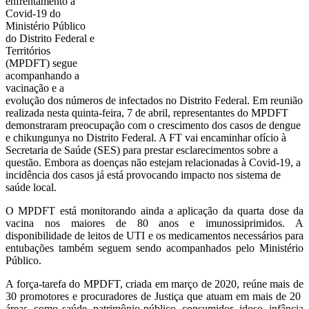
enfrentamento à
Covid-19 do
Ministério Público
do Distrito Federal e
Territórios
(MPDFT) segue
acompanhando a
vacinação e a
evolução dos números de infectados no Distrito Federal. Em reunião
realizada nesta quinta-feira, 7 de abril, representantes do MPDFT
demonstraram preocupação com o crescimento dos casos de dengue
e chikungunya no Distrito Federal. A FT vai encaminhar ofício à
Secretaria de Saúde (SES) para prestar esclarecimentos sobre a
questão. Embora as doenças não estejam relacionadas à Covid-19, a
incidência dos casos já está provocando impacto nos sistema de
saúde local.
O MPDFT está monitorando ainda a aplicação da quarta dose da
vacina nos maiores de 80 anos e imunossiprimidos. A
disponibilidade de leitos de UTI e os medicamentos necessários para
entubações também seguem sendo acompanhados pelo Ministério
Público.
A força-tarefa do MPDFT, criada em março de 2020, reúne mais de
30 promotores e procuradores de Justiça que atuam em mais de 20
áreas, como saúde, patrimônio público, consumidor, idoso, infância